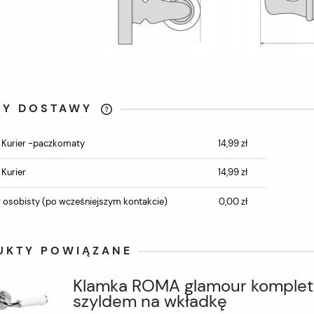
TY DOSTAWY
CENA NIE ZAWIERA
 Kurier -paczkomaty
14,99 zł
EWENTUALNYCH KOSZTÓW
PŁATNOŚCI
 Kurier
14,99 zł
 osobisty
(po wcześniejszym kontakcie)
0,00 zł
UKTY POWIĄZANE
Klamka ROMA glamour komplet
szyldem na wkładkę