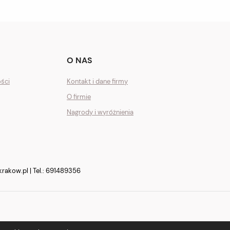
O NAS
ości
Kontakt i dane firmy
O firmie
Nagrody i wyróżnienia
krakow.pl
| Tel.:
691489356