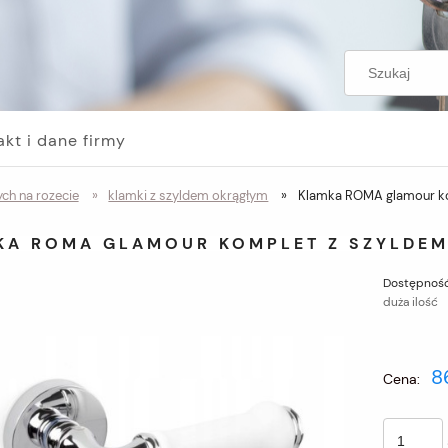
akt i dane firmy
ch na rozecie
»
klamki z szyldem okrągłym
»
Klamka ROMA glamour ko
KA ROMA GLAMOUR KOMPLET Z SZYLDE
Dostępność
duża ilość
8
Cena: