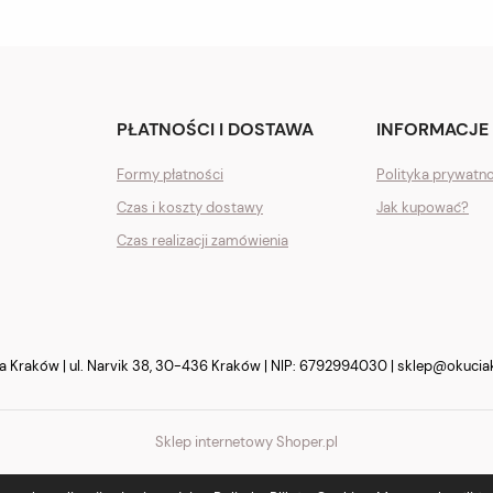
PŁATNOŚCI I DOSTAWA
INFORMACJE
Formy płatności
Polityka prywatn
Czas i koszty dostawy
Jak kupować?
Czas realizacji zamówienia
Kraków | ul. Narvik 38, 30-436 Kraków | NIP: 6792994030 |
sklep@okucia
Sklep internetowy Shoper.pl