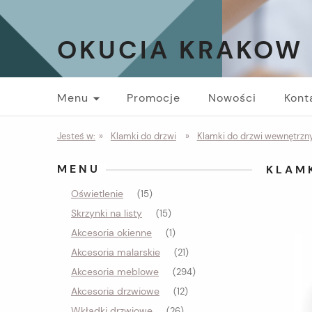
OKUCIA KRAKOW
Menu
Promocje
Nowości
Kont
Jesteś w:
»
Klamki do drzwi
»
Klamki do drzwi wewnętrzny
MENU
KLAM
Oświetlenie
(15)
Skrzynki na listy
(15)
Akcesoria okienne
(1)
Akcesoria malarskie
(21)
Akcesoria meblowe
(294)
Akcesoria drzwiowe
(12)
Wkładki drzwiowe
(26)