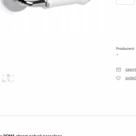
Producent:
-
zapyt
pole