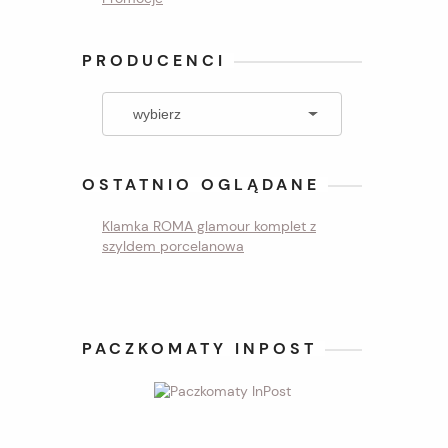
PRODUCENCI
OSTATNIO OGLĄDANE
Klamka ROMA glamour komplet z
szyldem porcelanowa
PACZKOMATY INPOST