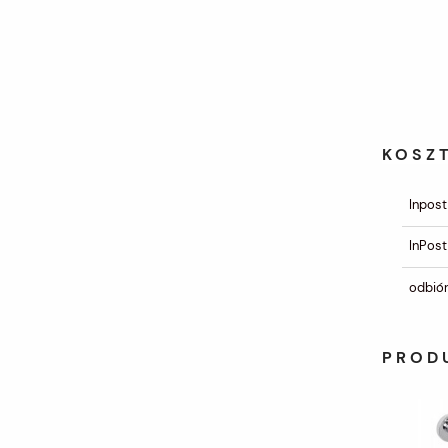
KOSZ
Inpost
InPost
odbiór
PROD