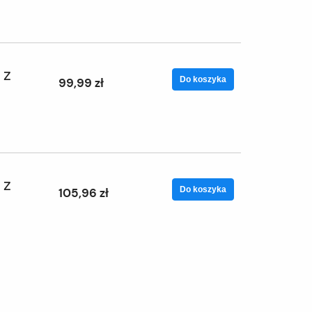
 z
Do koszyka
99,99 zł
 z
Do koszyka
105,96 zł