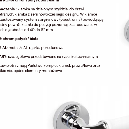
a ROMA chrom połysk porcelana
naczenie :
klamka na dzielonym szyldzie do drzwi
trznych, klamka z serii nowoczesnego designu. W klamce
ł zastosowany system sprężynowy (obustronny) powodujący
stny powrót klamki do pozycji poziomej. Zastosowanie w
ach o grubości od 40 do 62 mm.
: chrom połysk/ biała
RIAŁ
: metal ZnAl , rączka porcelanowa
ARY
: szczegółowe przedstawione na rysunku technicznym
tawie otrzymują Państwo komplet klamek prawa/lewa oraz
tkie niezbędne elementy montażowe.