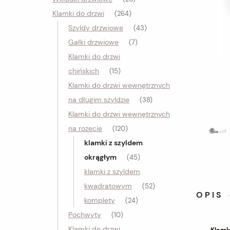
Klamki do drzwi
(264)
Szyldy drzwiowe
(43)
Gałki drzwiowe
(7)
Klamki do drzwi
chińskich
(15)
Klamki do drzwi wewnętrznych
na długim szyldzie
(38)
Klamki do drzwi wewnętrznych
na rozecie
(120)
klamki z szyldem
okrągłym
(45)
klamki z szyldem
kwadratowym
(52)
OPIS
komplety
(24)
Pochwyty
(10)
Klamki do drzwi