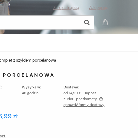
Zarejestruj się
Zaloguj się
mplet z szyldem porcelanowa
M PORCELANOWA
:
Wysyłka w:
Dostawa:
48 godzin
od 14,99 zł
- Inpost
Kurier -paczkomaty
sprawdź formy dostawy
Cena nie zawiera ewentualnych kosztów
6,99 zł
płatności
szt.