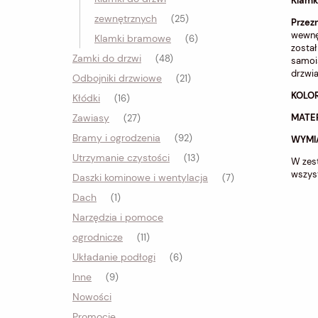
Klamk
zewnętrznych
(25)
Przez
wewnę
Klamki bramowe
(6)
zosta
Zamki do drzwi
(48)
samoi
drzwi
Odbojniki drzwiowe
(21)
KOLOR
Kłódki
(16)
MATE
Zawiasy
(27)
Bramy i ogrodzenia
(92)
WYMI
Utrzymanie czystości
(13)
W zes
wszys
Daszki kominowe i wentylacja
(7)
Dach
(1)
Narzędzia i pomoce
ogrodnicze
(11)
Układanie podłogi
(6)
Inne
(9)
Nowości
Promocje