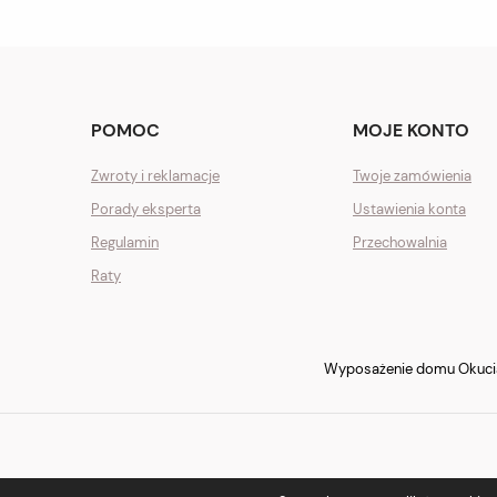
POMOC
MOJE KONTO
Zwroty i reklamacje
Twoje zamówienia
Porady eksperta
Ustawienia konta
Regulamin
Przechowalnia
Raty
Wyposażenie domu Okucia 