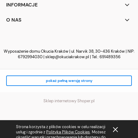
INFORMACJE
O NAS
Wyposażenie domu Okucia Kraków | ul. Narvik 38, 30-436 Kraków | NIP:
6792994030 |
sklep@okuciakrakow.pl
| Tel.:
691489356
pokaż pełną wersję strony
Sklep internetowy Shoper.pl
Strona korzysta z plików cookies w celu realizacji
usług i zgodnie z
Polityką Plików Cookies
. Możesz
określić warunki przechowywania lub dostępu do