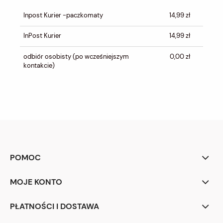
CENA NIE ZAWIERA EWENTUALNYCH
KOSZTÓW PŁATNOŚCI
Inpost Kurier -paczkomaty
14,99 zł
InPost Kurier
14,99 zł
odbiór osobisty
(po wcześniejszym
0,00 zł
kontakcie)
POMOC
MOJE KONTO
PŁATNOŚCI I DOSTAWA