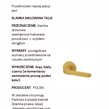
Przedmiotem naszej aukcji
jest :
KLAMKA MALOWANA TALIA
PRZEZNACZENIE
: klamka
drzwiowa
wewnętrzna malowana
proszkowo z szyldem
okrągłym
WYMIARY
: szczegółowe
wymiary przedstawione na
rysunku technicznym
WYKOŃCZENIE
:
brąz, biały,
czarny (w komentarzu
zamówienia proszę podać
kolor)
PRODUCENT
: POLSKI
W zestawie otrzymują
Państwo komplet klamek
(klamka prawa i lewa)
elementy montażowe oraz