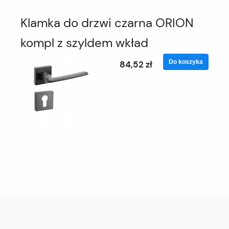
Klamka do drzwi czarna ORION
kompl z szyldem wkład
Do koszyka
84,52 zł