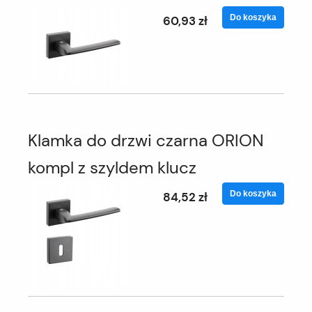
Do koszyka
60,93 zł
Klamka do drzwi czarna ORION
kompl z szyldem klucz
Do koszyka
84,52 zł