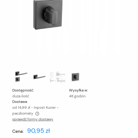
Dostępność:
Wysyłka w:
duża ilość
48 godzin
Dostawa:
od 14,99 zł
- Inpost Kurier -
paczkomaty
sprawdź formy dostawy
Cena nie zawiera ewentualnych kosztów płatności
90,95 zł
Cena: