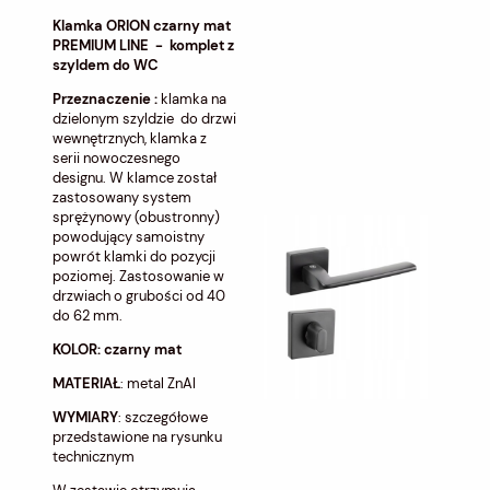
Klamka ORION czarny mat
PREMIUM LINE - komplet z
szyldem do WC
Przeznaczenie :
klamka na
dzielonym szyldzie do drzwi
wewnętrznych, klamka z
serii nowoczesnego
designu. W klamce został
zastosowany system
sprężynowy (obustronny)
powodujący samoistny
powrót klamki do pozycji
poziomej. Zastosowanie w
drzwiach o grubości od 40
do 62 mm.
KOLOR: czarny mat
MATERIAŁ
: metal ZnAl
WYMIARY
: szczegółowe
przedstawione na rysunku
technicznym