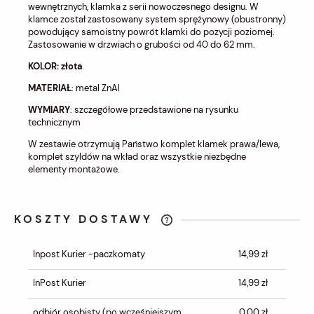
wewnętrznych, klamka z serii nowoczesnego designu. W
klamce został zastosowany system sprężynowy (obustronny)
powodujący samoistny powrót klamki do pozycji poziomej.
Zastosowanie w drzwiach o grubości od 40 do 62 mm.
KOLOR: złota
MATERIAŁ
: metal ZnAl
WYMIARY
: szczegółowe przedstawione na rysunku
technicznym
W zestawie otrzymują Państwo komplet klamek prawa/lewa,
komplet szyldów na wkład oraz wszystkie niezbędne
elementy montażowe.
KOSZTY DOSTAWY
CENA NIE ZAWIERA EWENTUALNYCH
KOSZTÓW PŁATNOŚCI
Inpost Kurier -paczkomaty
14,99 zł
InPost Kurier
14,99 zł
odbiór osobisty
(po wcześniejszym
0,00 zł