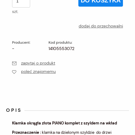
DO KOSZYKA
szt.
dodaj do przechowalni
Producent:
Kod produktu:
-
14105553072
zapytaj o produkt
poleć znajomemu
OPIS
Klamka okrągła złota PIANO komplet z szyldem na wkład
Przeznaczenie :
klamka na dzielonym szyldzie do drzwi