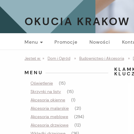
OKUCIA KRAKOW
Menu
Promocje
Nowości
Kont
Jesteś w:
»
Dom i Ogród
»
Budownictwo i Akcesoria
»
KLAM
MENU
KLUC
Oświetlenie
(15)
Skrzynki na listy
(15)
Akcesoria okienne
(1)
Akcesoria malarskie
(21)
Akcesoria meblowe
(294)
Akcesoria drzwiowe
(12)
Wkładki drzwiowe
(26)