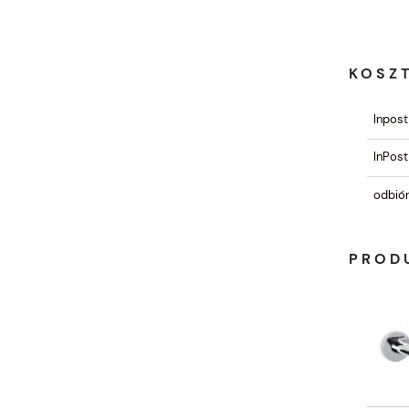
KOSZ
Inpost
InPost
odbiór
PROD