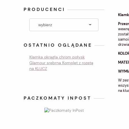
PRODUCENCI
Klamk
Przez
wewnę
zosta
samoi
OSTATNIO OGLĄDANE
drzwi
KOLOR
Klamka okrągła chrom połysk
MATE
Glamour srebrna Komplet z rozetą
na KLUCZ
WYMI
W zes
wszys
na klu
PACZKOMATY INPOST