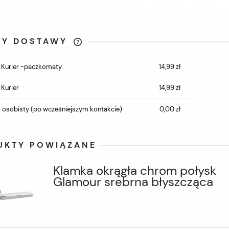
TY DOSTAWY
CENA NIE ZAWIERA
 Kurier -paczkomaty
14,99 zł
EWENTUALNYCH KOSZTÓW
PŁATNOŚCI
 Kurier
14,99 zł
 osobisty
(po wcześniejszym kontakcie)
0,00 zł
UKTY POWIĄZANE
Klamka okrągła chrom połysk
Glamour srebrna błyszcząca