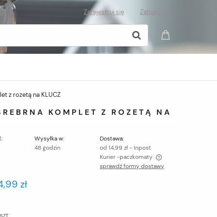
Zarejestruj się
Zaloguj się
et z rozetą na KLUCZ
REBRNA KOMPLET Z ROZETĄ NA
:
Wysyłka w:
Dostawa:
48 godzin
od 14,99 zł
- Inpost
Kurier -paczkomaty
sprawdź formy dostawy
Cena nie zawiera ewentualnych kosztów
4,99 zł
płatności
szt.