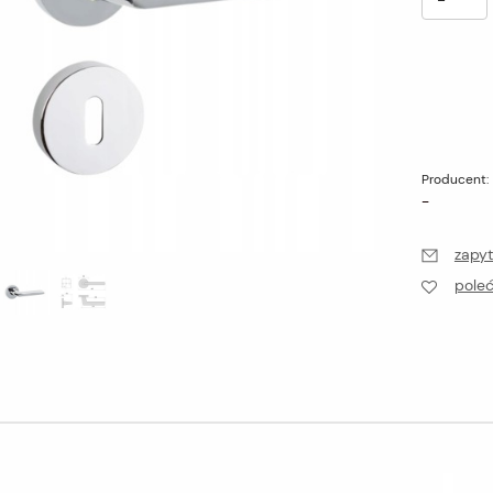
Producent:
-
zapyt
pole