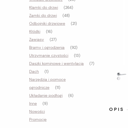
Klamki do drzwi
(264)
Zamki do drzwi
(48)
Odbojniki drzwiowe
(21)
Kłódki
(16)
Zawiasy
(27)
Bramy i ogrodzenia
(92)
Utrzymanie czystości
(13)
Daszki kominowe i wentylacja
(7)
Dach
(1)
Narzędzia i pomoce
ogrodnicze
(11)
Układanie podłogi
(6)
Inne
(9)
OPIS
Nowości
Promocje