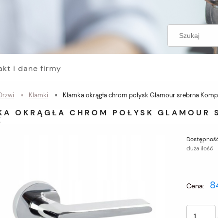
akt i dane firmy
Drzwi
»
Klamki
»
Klamka okrągła chrom połysk Glamour srebrna Kompl
KA OKRĄGŁA CHROM POŁYSK GLAMOUR S
Z
Dostępność
duża ilość
8
Cena: