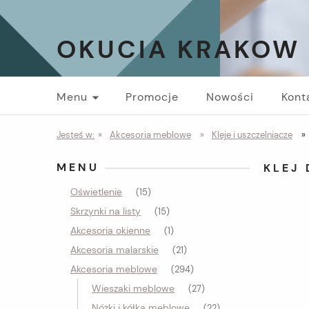
OKUCIA KRAKOW
Menu
Promocje
Nowości
Kont
Jesteś w:
»
Akcesoria meblowe
»
Kleje i uszczelniacze
»
MENU
KLEJ
Oświetlenie
(15)
Skrzynki na listy
(15)
Akcesoria okienne
(1)
Akcesoria malarskie
(21)
Akcesoria meblowe
(294)
Wieszaki meblowe
(27)
Nóżki i kółka meblowe
(22)