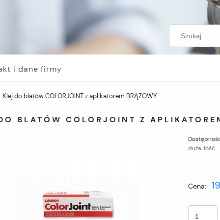
akt i dane firmy
Klej do blatów COLORJOINT z aplikatorem BRĄZOWY
 DO BLATÓW COLORJOINT Z APLIKATOR
Dostępność
duża ilość
1
Cena: