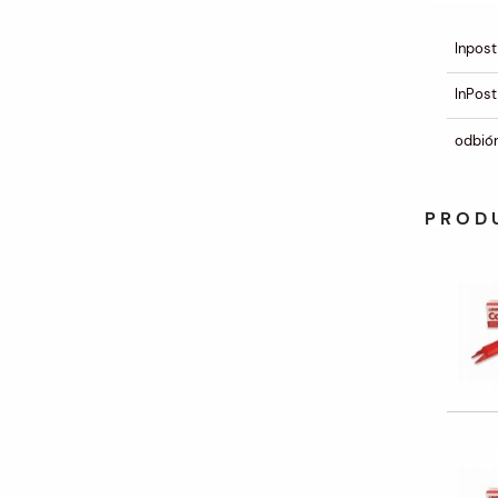
Inpost
InPost
odbiór
PROD