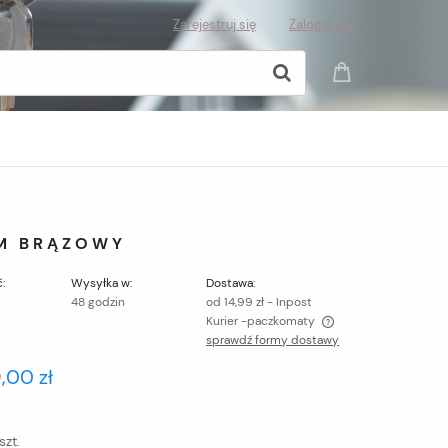
Zarejestruj się
Zaloguj się
EM BRĄZOWY
:
Wysyłka w:
Dostawa:
48 godzin
od 14,99 zł
- Inpost
Kurier -paczkomaty
sprawdź formy dostawy
Cena nie zawiera ewentualnych kosztów
9,00 zł
płatności
szt.