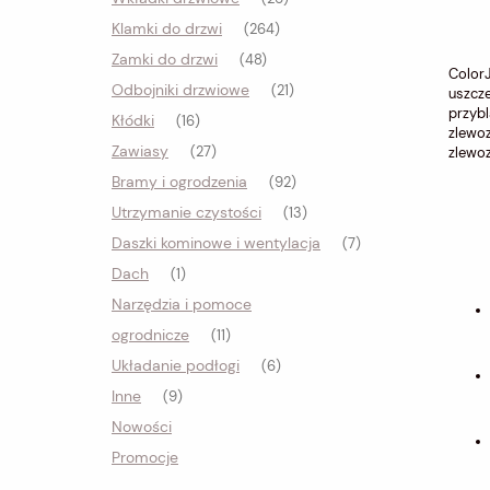
Klamki do drzwi
(264)
Zamki do drzwi
(48)
ColorJ
Odbojniki drzwiowe
(21)
uszcze
przybl
Kłódki
(16)
zlewo
Zawiasy
zlewoz
(27)
Bramy i ogrodzenia
(92)
Utrzymanie czystości
(13)
Daszki kominowe i wentylacja
(7)
Dach
(1)
Narzędzia i pomoce
ogrodnicze
(11)
Układanie podłogi
(6)
Inne
(9)
Nowości
Promocje