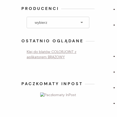
PRODUCENCI
OSTATNIO OGLĄDANE
Klej do blatów COLORJOINT z
aplikatorem BRĄZOWY
PACZKOMATY INPOST