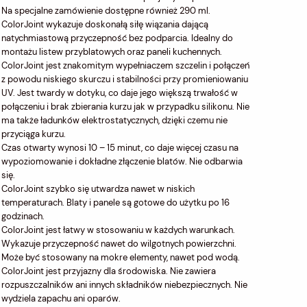
Na specjalne zamówienie dostępne również 290 ml.
ColorJoint wykazuje doskonałą siłę wiązania dającą
natychmiastową przyczepność bez podparcia. Idealny do
montażu listew przyblatowych oraz paneli kuchennych.
ColorJoint jest znakomitym wypełniaczem szczelin i połączeń
z powodu niskiego skurczu i stabilności przy promieniowaniu
UV. Jest twardy w dotyku, co daje jego większą trwałość w
połączeniu i brak zbierania kurzu jak w przypadku silikonu. Nie
ma także ładunków elektrostatycznych, dzięki czemu nie
przyciąga kurzu.
Czas otwarty wynosi 10 – 15 minut, co daje więcej czasu na
wypoziomowanie i dokładne złączenie blatów. Nie odbarwia
się.
ColorJoint szybko się utwardza nawet w niskich
temperaturach. Blaty i panele są gotowe do użytku po 16
godzinach.
ColorJoint jest łatwy w stosowaniu w każdych warunkach.
Wykazuje przyczepność nawet do wilgotnych powierzchni.
Może być stosowany na mokre elementy, nawet pod wodą.
ColorJoint jest przyjazny dla środowiska. Nie zawiera
rozpuszczalników ani innych składników niebezpiecznych. Nie
wydziela zapachu ani oparów.