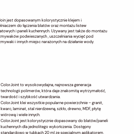
oin jest dopasowanym kolorystycznie klejem i
lniaczem do łączenia blatów oraz montażu listew
atowych i paneli kuchennych. Używany jest także do montażu
zmywaków podwieszanych , uszczelniania wycięć pod
mywaki i innych miejsc narażonych na działanie wody.
ColorJoint to wysokowydajna, najnowsza generacja
technologii polimerów, która daje znakomitą wytrzymałość,
twardość i szybkość utwardzania.
ColorJoint klei wszystkie popularne powierzchnie – granit,
kwarc, laminat, stal nierdzewną, szkło, drewno, MDF, płytę
wiórową i wiele innych.
ColorJoint jest kolorystycznie dopasowany do blatów/paneli
kuchennych dla jednolitego wykończenia. Dostępny
standardowo w tubkach 20 ml ze specjalnym aplikatorem.