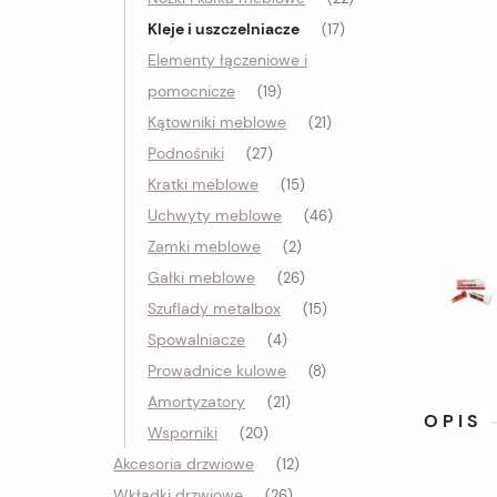
Kleje i uszczelniacze
(17)
Elementy łączeniowe i
pomocnicze
(19)
Kątowniki meblowe
(21)
Podnośniki
(27)
Kratki meblowe
(15)
Uchwyty meblowe
(46)
Zamki meblowe
(2)
Gałki meblowe
(26)
Szuflady metalbox
(15)
Spowalniacze
(4)
Prowadnice kulowe
(8)
Amortyzatory
(21)
OPIS
Wsporniki
(20)
Akcesoria drzwiowe
(12)
Wkładki drzwiowe
(26)