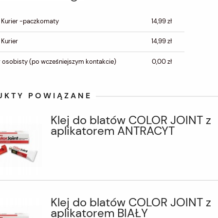
CENA NIE ZAWIERA
 Kurier -paczkomaty
14,99 zł
EWENTUALNYCH KOSZTÓW
PŁATNOŚCI
 Kurier
14,99 zł
 osobisty
(po wcześniejszym kontakcie)
0,00 zł
UKTY POWIĄZANE
Klej do blatów COLOR JOINT z
aplikatorem ANTRACYT
Klej do blatów COLOR JOINT z
aplikatorem BIAŁY