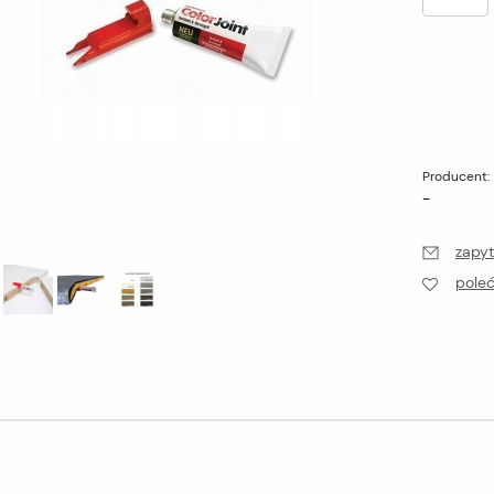
Producent:
-
zapyt
pole