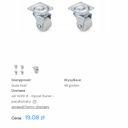
Dostępność:
Wysyłka w:
duża ilość
48 godzin
Dostawa:
od 14,99 zł
- Inpost Kurier -
paczkomaty
sprawdź formy dostawy
Cena nie zawiera ewentualnych kosztów płatności
19,08 zł
Cena: