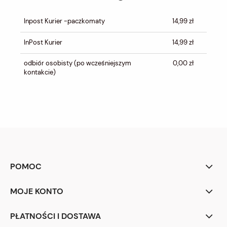
CENA NIE ZAWIERA EWENTUALNYCH
KOSZTÓW PŁATNOŚCI
Inpost Kurier -paczkomaty
14,99 zł
InPost Kurier
14,99 zł
odbiór osobisty
(po wcześniejszym
0,00 zł
kontakcie)
POMOC
MOJE KONTO
PŁATNOŚCI I DOSTAWA