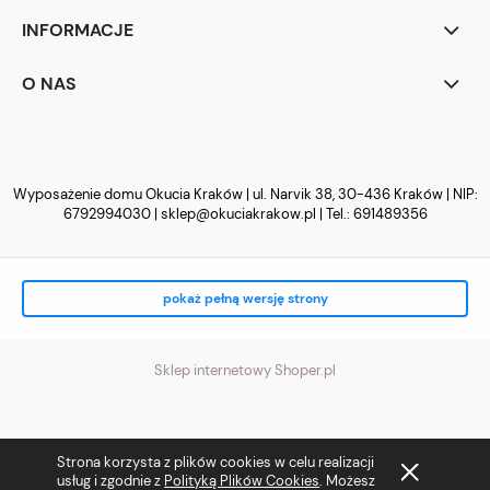
INFORMACJE
O NAS
Wyposażenie domu Okucia Kraków | ul. Narvik 38, 30-436 Kraków | NIP:
6792994030 |
sklep@okuciakrakow.pl
| Tel.:
691489356
pokaż pełną wersję strony
Sklep internetowy Shoper.pl
Strona korzysta z plików cookies w celu realizacji
usług i zgodnie z
Polityką Plików Cookies
. Możesz