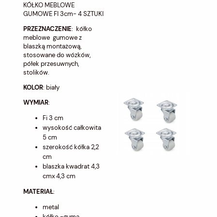
KÓŁKO MEBLOWE
GUMOWE FI 3cm- 4 SZTUKI
PRZEZNACZENIE
: kółko
meblowe gumowe z
blaszką montażową,
stosowane do wózków,
półek przesuwnych,
stolików.
KOLOR
: biały
WYMIAR
:
Fi 3 cm
wysokość całkowita
5 cm
szerokość kółka 2,2
cm
blaszka kwadrat 4,3
cmx 4,3 cm
MATERIAŁ
:
metal
kółko -guma