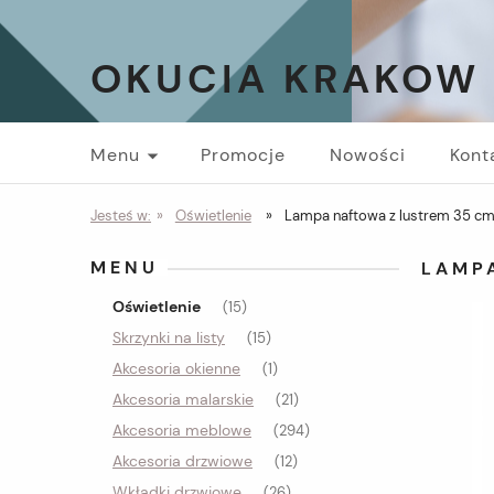
OKUCIA KRAKOW
Menu
Promocje
Nowości
Kont
Jesteś w:
»
Oświetlenie
»
Lampa naftowa z lustrem 35 cm
MENU
LAMP
Oświetlenie
(15)
Skrzynki na listy
(15)
Akcesoria okienne
(1)
Akcesoria malarskie
(21)
Akcesoria meblowe
(294)
Akcesoria drzwiowe
(12)
Wkładki drzwiowe
(26)