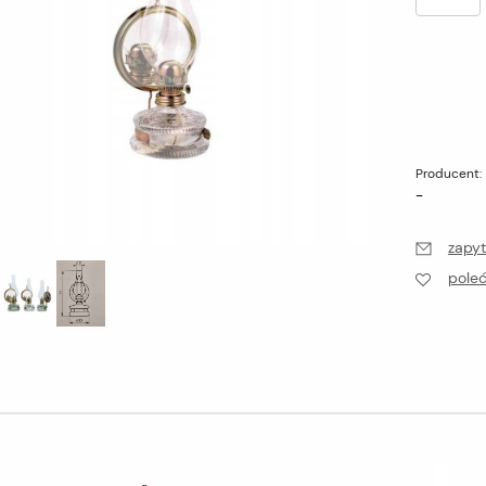
Producent:
-
zapyt
pole