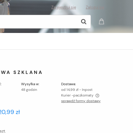
Zarejestruj się
Zaloguj się
OWA SZKLANA
:
Wysyłka w:
Dostawa:
48 godzin
od 14,99 zł
- Inpost
Kurier -paczkomaty
sprawdź formy dostawy
Cena nie zawiera ewentualnych kosztów
20,99 zł
płatności
szt.