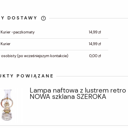
TY DOSTAWY
CENA NIE ZAWIERA
 Kurier -paczkomaty
14,99 zł
EWENTUALNYCH KOSZTÓW
PŁATNOŚCI
 Kurier
14,99 zł
 osobisty
(po wcześniejszym kontakcie)
0,00 zł
UKTY POWIĄZANE
Lampa naftowa z lustrem retro
NOWA szklana SZEROKA