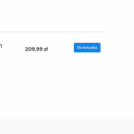
m
Do koszyka
209,99 zł