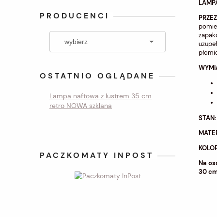
LAMPA
PRODUCENCI
PRZE
pomies
zapak
uzupeł
płomie
WYMI
OSTATNIO OGLĄDANE
Lampa naftowa z lustrem 35 cm
retro NOWA szklana
STAN:
MATER
KOLOR
PACZKOMATY INPOST
Na os
30 c