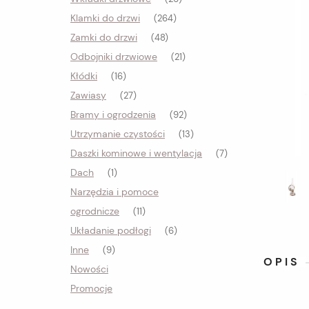
Klamki do drzwi
(264)
Zamki do drzwi
(48)
Odbojniki drzwiowe
(21)
Kłódki
(16)
Zawiasy
(27)
Bramy i ogrodzenia
(92)
Utrzymanie czystości
(13)
Daszki kominowe i wentylacja
(7)
Dach
(1)
Narzędzia i pomoce
ogrodnicze
(11)
Układanie podłogi
(6)
Inne
(9)
OPIS
Nowości
Promocje