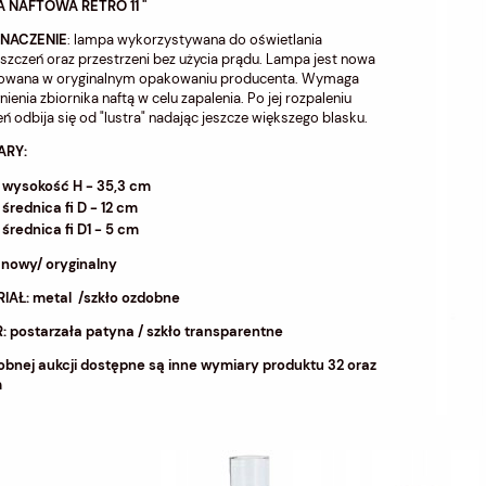
 NAFTOWA RETRO 11 ''
ZNACZENIE
: lampa wykorzystywana do oświetlania
zczeń oraz przestrzeni bez użycia prądu. Lampa jest nowa
owana w oryginalnym opakowaniu producenta. Wymaga
nienia zbiornika naftą w celu zapalenia. Po jej rozpaleniu
ń odbija się od "lustra" nadając jeszcze większego blasku.
ARY:
wysokość H - 35,3 cm
średnica fi D - 12 cm
średnica fi D1 - 5 cm
 nowy/ oryginalny
IAŁ: metal /szkło ozdobne
: postarzała patyna / szkło transparentne
obnej aukcji dostępne są inne wymiary produktu 32 oraz
m