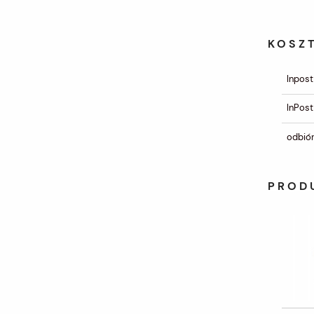
KOSZ
Inpost
InPost
odbiór
PROD