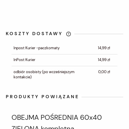
KOSZTY DOSTAWY
CENA NIE ZAWIERA EWENTUALNYCH
KOSZTÓW PŁATNOŚCI
Inpost Kurier -paczkomaty
14,99 zł
InPost Kurier
14,99 zł
odbiór osobisty
(po wcześniejszym
0,00 zł
kontakcie)
PRODUKTY POWIĄZANE
OBEJMA POŚREDNIA 60x40
ZIELONA kompletna