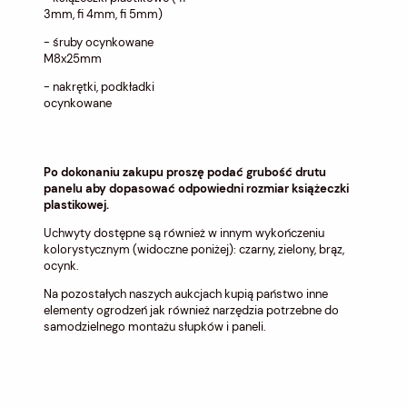
3mm, fi 4mm, fi 5mm)
- śruby ocynkowane
M8x25mm
- nakrętki, podkładki
ocynkowane
Po dokonaniu zakupu proszę
podać
grubość drutu
panelu aby dopasować odpowiedni rozmiar książeczki
plastikowej.
Uchwyty dostępne są również w innym wykończeniu
kolorystycznym (widoczne poniżej): czarny, zielony, brąz,
ocynk.
Na pozostałych naszych aukcjach kupią państwo inne
elementy ogrodzeń jak również narzędzia potrzebne do
samodzielnego montażu słupków i paneli.