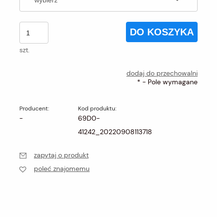
DO KOSZYKA
szt.
dodaj do przechowalni
*
- Pole wymagane
Producent:
Kod produktu:
-
69D0-
41242_20220908113718
zapytaj o produkt
poleć znajomemu