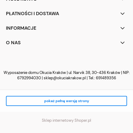
PŁATNOŚCI I DOSTAWA
INFORMACJE
O NAS
Wyposażenie domu Okucia Kraków | ul. Narvik 38, 30-436 Kraków | NIP:
6792994030 |
sklep@okuciakrakow.pl
| Tel.:
691489356
pokaż pełną wersję strony
Sklep internetowy Shoper.pl