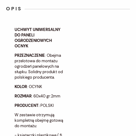
OPIS
UCHWYT UNIWERSALNY
DO PANELI
OGRODZENIOWYCH
OCNYK
PRZEZNACZENIE
: Obejma
przelotowa do montażu
ogrodzeń panelowych na
słupku. Solidny produkt od
polskiego producenta.
KOLOR
: OCYNK
ROZMIAR
: 60x40 gr:2mm
PRODUCENT:
POLSKI
W zestawie otrzymują
kompletną obejmę gotową
do montażu:
- książeczki plastikowe ( fi