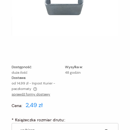
Dostępność:
Wysyłka w:
duża ilość
48 godzin
Dostawa:
od 14,99 zł
- Inpost Kurier -
paczkomaty
sprawdź formy dostawy
Cena nie zawiera ewentualnych kosztów płatności
2,49 zł
Cena:
*
Książeczka rozmiar drutu::