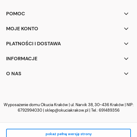
POMOC
MOJE KONTO
PŁATNOŚCI I DOSTAWA
INFORMACJE
O NAS
Wyposażenie domu Okucia Kraków | ul. Narvik 38, 30-436 Kraków | NIP:
6792994030 |
sklep@okuciakrakow.pl
| Tel.:
691489356
pokaż pełną wersję strony