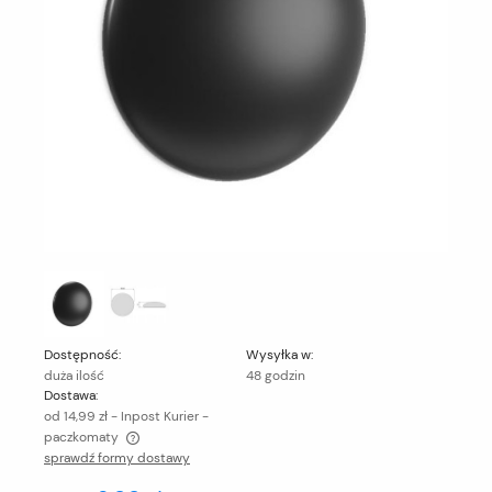
Dostępność:
Wysyłka w:
duża ilość
48 godzin
Dostawa:
od 14,99 zł
- Inpost Kurier -
paczkomaty
sprawdź formy dostawy
Cena nie zawiera ewentualnych kosztów płatności