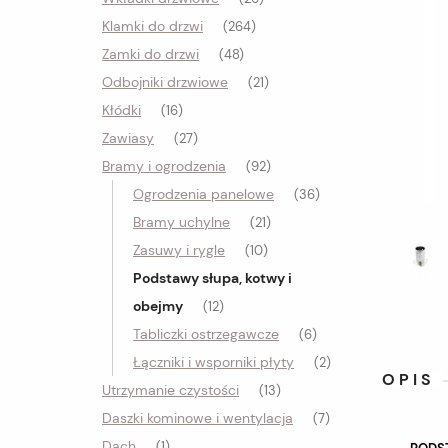
Klamki do drzwi
(264)
Zamki do drzwi
(48)
Odbojniki drzwiowe
(21)
Kłódki
(16)
Zawiasy
(27)
Bramy i ogrodzenia
(92)
Ogrodzenia panelowe
(36)
Bramy uchylne
(21)
Zasuwy i rygle
(10)
Podstawy słupa, kotwy i
obejmy
(12)
Tabliczki ostrzegawcze
(6)
Łączniki i wsporniki płyty
(2)
OPIS
Utrzymanie czystości
(13)
Daszki kominowe i wentylacja
(7)
Dach
(1)