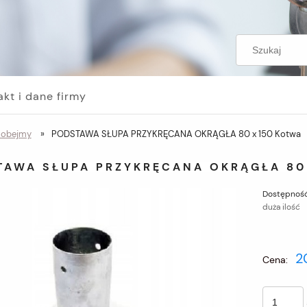
akt i dane firmy
i obejmy
»
PODSTAWA SŁUPA PRZYKRĘCANA OKRĄGŁA 80 x 150 Kotwa
TAWA SŁUPA PRZYKRĘCANA OKRĄGŁA 80
Dostępność
duża ilość
2
Cena: