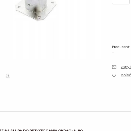
Producent:
-
zapyt
pole