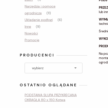
PODS
Narzędzia i pomoce
PRZE
lub in
ogrodnicze
(11)
WYMI
Układanie podłogi
(6)
techn
Inne
(9)
Średni
Nowości
WYKO
Promocje
PROD
Na poz
PRODUCENCI
monta
ogrodz
OSTATNIO OGLĄDANE
PODSTAWA SŁUPA PRZYKRĘCANA
OKRĄGŁA 80 x 150 Kotwa