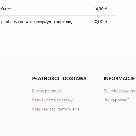
EWENTUALNYCH KOSZTÓW
PŁATNOŚCI
 Kurier
14,99 zł
 osobisty
(po wcześniejszym kontakcie)
0,00 zł
PŁATNOŚCI I DOSTAWA
INFORMACJE
Formy płatności
Polityka prywatn
Czas i koszty dostawy
Jak kupować?
Czas realizacji zamówienia