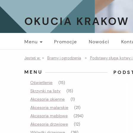
OKUCIA KRAKOW
Menu
Promocje
Nowości
Kont
Jesteś w:
»
Bramy i ogrodzenia
»
Podstawy słupa, kotwy 
MENU
PODS
Oświetlenie
(15)
Skrzynki na listy
(15)
Akcesoria okienne
(1)
Akcesoria malarskie
(21)
Akcesoria meblowe
(294)
Akcesoria drzwiowe
(12)
Wkładki drzwiowe
(26)