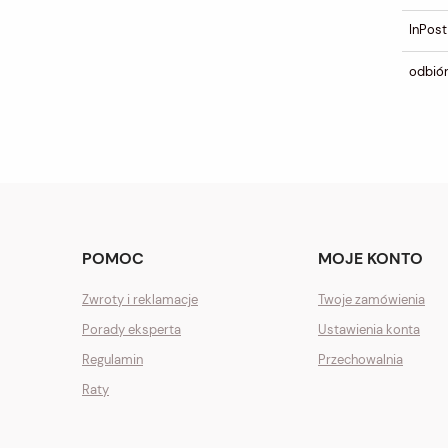
InPost
odbiór
POMOC
MOJE KONTO
Zwroty i reklamacje
Twoje zamówienia
Porady eksperta
Ustawienia konta
Regulamin
Przechowalnia
Raty