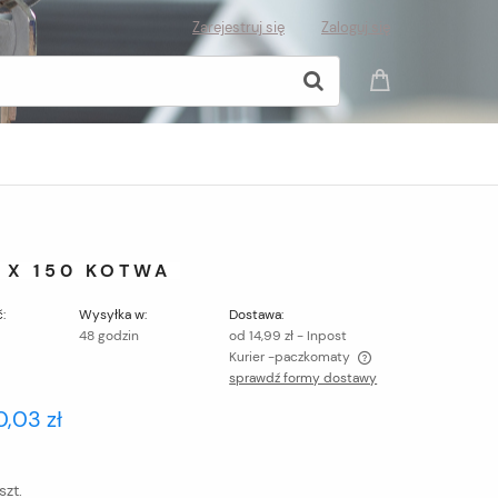
Zarejestruj się
Zaloguj się
 X 150 KOTWA
:
Wysyłka w:
Dostawa:
48 godzin
od 14,99 zł
- Inpost
Kurier -paczkomaty
sprawdź formy dostawy
Cena nie zawiera ewentualnych kosztów
0,03 zł
płatności
szt.