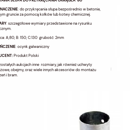
TAWA SŁUPA DO PRZYKRĘCANIA OKRĄGŁA 80
ZNACZENIE
: do przykręcania słupa bezpośrednio w betonie,
nym gruncie za pomocą kołków lub kotwy chemicznej.
ARY
: szczegółowe wymiary przedstawione na rysunku
icznym.
ca: A;80; B: 150; C:130 grubość: 2mm
ŃCZENIE
: ocynk galwaniczny
UCENT:
Produkt Polski
ostałych aukcjach inne rozmiary, jak również uchwyty
żowe, obejmy, oraz wiele innych akcesoriów do montażu
eń i bram.