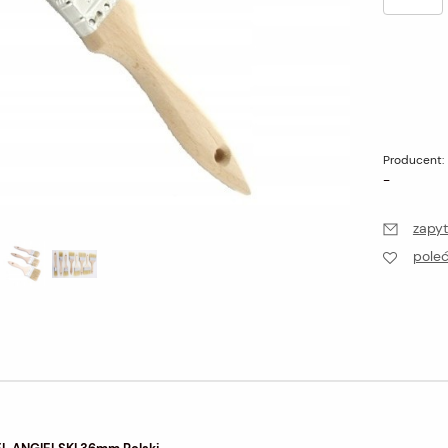
Producent:
-
zapyt
pole