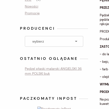
PĘDZE
Nowości
PRZE
Promocje
Pędzel
pędzla
rękoje
PRODUCENCI
PRODU
Produ
ZAST
- do l
OSTATNIO OGLĄDANE
- bejc,
Pędzel płaski malarski ANGIELSKI 36
- farb
mm POLSKI buk
- olej
WYMI
PROD
PACZKOMATY INPOST
Na poz
kuwety,