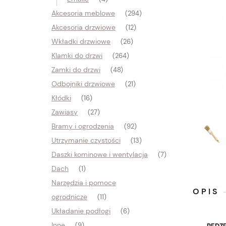
Akcesoria meblowe
(294)
Akcesoria drzwiowe
(12)
Wkładki drzwiowe
(26)
Klamki do drzwi
(264)
Zamki do drzwi
(48)
Odbojniki drzwiowe
(21)
Kłódki
(16)
Zawiasy
(27)
Bramy i ogrodzenia
(92)
Utrzymanie czystości
(13)
Daszki kominowe i wentylacja
(7)
Dach
(1)
Narzędzia i pomoce
OPIS
ogrodnicze
(11)
Układanie podłogi
(6)
Inne
(9)