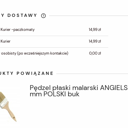
TY DOSTAWY
CENA NIE ZAWIERA
 Kurier -paczkomaty
14,99 zł
EWENTUALNYCH KOSZTÓW
PŁATNOŚCI
 Kurier
14,99 zł
 osobisty
(po wcześniejszym kontakcie)
0,00 zł
UKTY POWIĄZANE
Pędzel płaski malarski ANGIELS
mm POLSKI buk