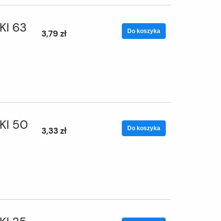
KI 63
Do koszyka
3,79 zł
KI 50
Do koszyka
3,33 zł