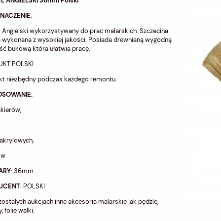
L ANGIELSKI 36mm Polski
ZNACZENIE
:
 Angielski wykorzystywany do prac malarskich. Szczecina
 wykonana z wysokiej jakości. Posiada drewnianą wygodną
ść bukową która ułatwia pracę.
KT POLSKI
kt niezbędny podczas każdego remontu.
OSOWANIE:
akierów,
 akrylowych,
ów
ARY
: 36mm
UCENT
: POLSKI
ostałych aukcjach inne akcesoria malarskie jak pędzle,
 folie wałki.