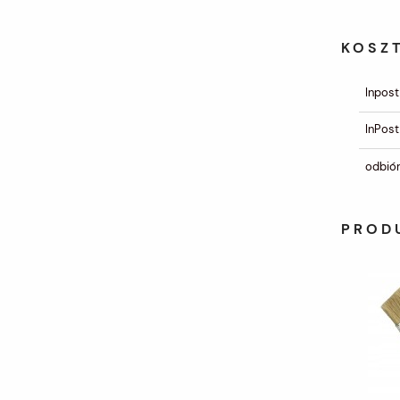
KOSZ
Inpost
InPost
odbiór
PROD