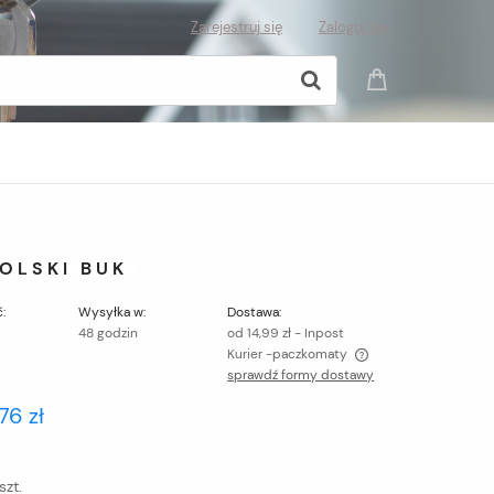
Zarejestruj się
Zaloguj się
POLSKI BUK
:
Wysyłka w:
Dostawa:
48 godzin
od 14,99 zł
- Inpost
Kurier -paczkomaty
sprawdź formy dostawy
Cena nie zawiera ewentualnych kosztów
76 zł
płatności
szt.