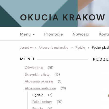
OKUCIA KRAKOW
Menu
Promocje
Nowości
Kont
Jesteś w:
»
Akcesoria malarskie
»
Pędzle
»
Pędzel pła
MENU
PĘDZE
Oświetlenie
(15)
Skrzynki na listy
(15)
Akcesoria okienne
(1)
Akcesoria malarskie
(21)
Pędzle
(7)
Folie i taśmy
(10)
Emalie
(4)