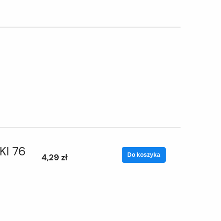
KI 76
Do koszyka
4,29 zł