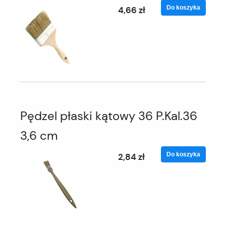
Do koszyka
4,66 zł
Pędzel płaski kątowy 36 P.Kal.36
3,6 cm
Do koszyka
2,84 zł