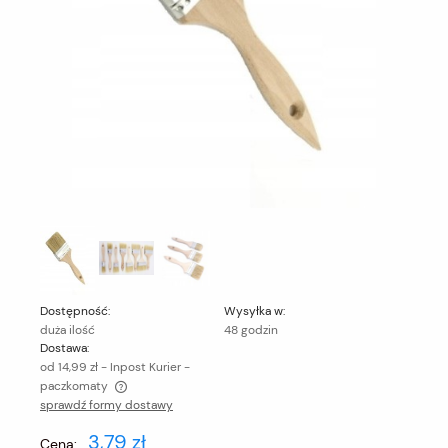
Dostępność:
Wysyłka w:
duża ilość
48 godzin
Dostawa:
od 14,99 zł
- Inpost Kurier -
paczkomaty
sprawdź formy dostawy
Cena nie zawiera ewentualnych kosztów płatności
3,79 zł
Cena: