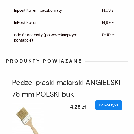
CENA NIE ZAWIERA EWENTUALNYCH
KOSZTÓW PŁATNOŚCI
Inpost Kurier -paczkomaty
14,99 zł
InPost Kurier
14,99 zł
odbiór osobisty
(po wcześniejszym
0,00 zł
kontakcie)
PRODUKTY POWIĄZANE
Pędzel płaski malarski ANGIELSKI
76 mm POLSKI buk
Do koszyka
4,29 zł