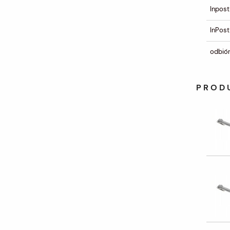
Inpost
InPost
odbiór
PROD