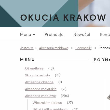
OKUCIA KRAKOW
Menu
Promocje
Nowości
Kont
Jesteś w:
»
Akcesoria meblowe
»
Podnośniki
»
Podnoś
MENU
PODN
Oświetlenie
(15)
Skrzynki na listy
(15)
Akcesoria okienne
(1)
Akcesoria malarskie
(21)
Akcesoria meblowe
(294)
Wieszaki meblowe
(27)
Nóżki i kółka meblowe
(22)