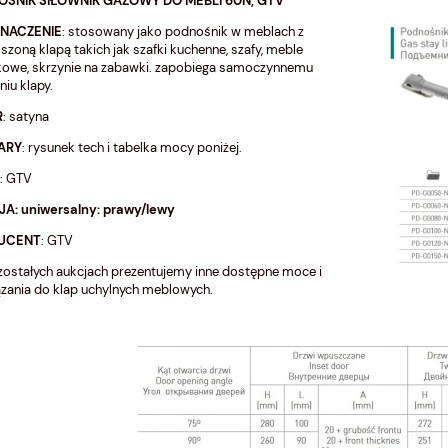
ŚNIK SIŁOWNIK GAZOWY DO MEBLI 60N, GTV
ZNACZENIE
: stosowany jako podnośnik w meblach z
zoną klapą takich jak szafki kuchenne, szafy, meble
nkowe, skrzynie na zabawki. zapobiega samoczynnemu
iu klapy.
R
: satyna
ARY
: rysunek tech i tabelka mocy poniżej.
o: GTV
A: uniwersalny: prawy/lewy
UCENT
: GTV
ostałych aukcjach prezentujemy inne dostępne moce i
zania do klap uchylnych meblowych.