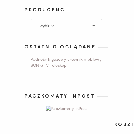
PRODUCENCI
OSTATNIO OGLĄDANE
Podnośnik gazowy siłownik meblowy
60N GTV Teleskop
PACZKOMATY INPOST
KOSZ