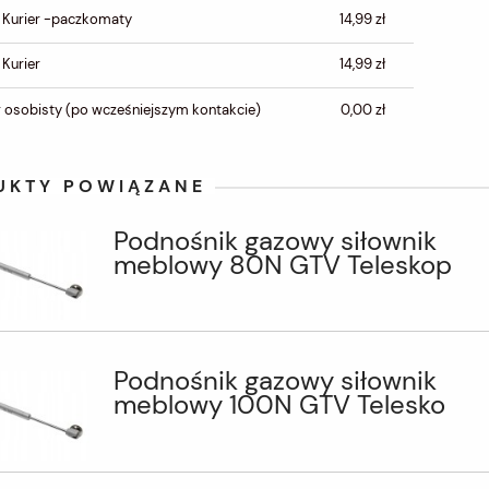
CENA NIE ZAWIERA
 Kurier -paczkomaty
14,99 zł
EWENTUALNYCH KOSZTÓW
PŁATNOŚCI
 Kurier
14,99 zł
 osobisty
(po wcześniejszym kontakcie)
0,00 zł
UKTY POWIĄZANE
Podnośnik gazowy siłownik
meblowy 80N GTV Teleskop
Podnośnik gazowy siłownik
meblowy 100N GTV Telesko