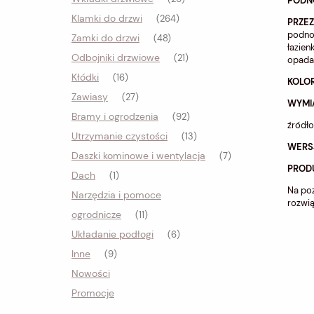
PODNO
Klamki do drzwi
(264)
PRZE
podnos
Zamki do drzwi
(48)
łazie
Odbojniki drzwiowe
(21)
opadan
Kłódki
(16)
KOLO
Zawiasy
(27)
WYMI
Bramy i ogrodzenia
(92)
źródł
Utrzymanie czystości
(13)
WERSJ
Daszki kominowe i wentylacja
(7)
PROD
Dach
(1)
Na poz
Narzędzia i pomoce
rozwią
ogrodnicze
(11)
Układanie podłogi
(6)
Inne
(9)
Nowości
Promocje