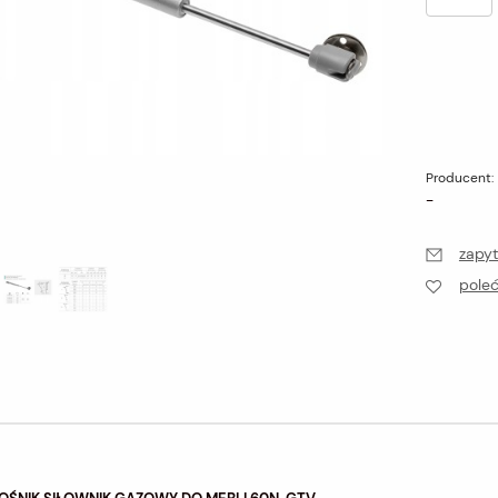
Producent:
-
zapyt
pole