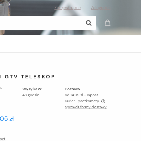
Zarejestruj się
Zaloguj się
 GTV TELESKOP
:
Wysyłka w:
Dostawa:
48 godzin
od 14,99 zł
- Inpost
Kurier -paczkomaty
sprawdź formy dostawy
Cena nie zawiera ewentualnych kosztów
,05 zł
płatności
szt.