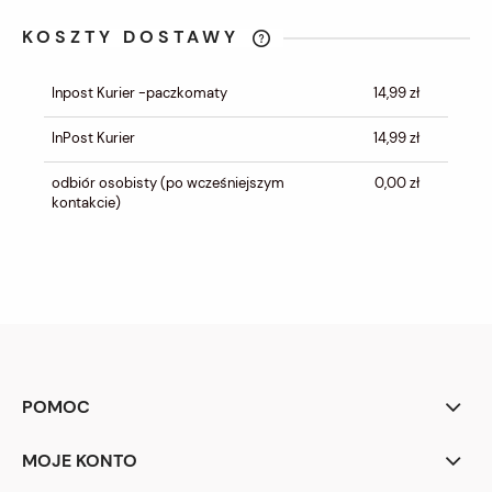
KOSZTY DOSTAWY
CENA NIE ZAWIERA EWENTUALNYCH
KOSZTÓW PŁATNOŚCI
Inpost Kurier -paczkomaty
14,99 zł
InPost Kurier
14,99 zł
odbiór osobisty
(po wcześniejszym
0,00 zł
kontakcie)
POMOC
MOJE KONTO