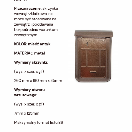
Przeznaczenie:
skrzynka
wewnątrzklatkowa, nie
może być stosowana na
zewnątrz i poddawana
bezpośrednio warunkom
zewnętrznym
KOLOR: miedź antyk
MATERIAŁ: metal
Wymiary skrzynki:
(wys. x szer. x gł.)
260 mm x 180 mm x 35mm
Wymiary otworu
wrzutowego:
(wys. x szer. x gł.)
7mm x 125mm
Maksymalny format listu B6.