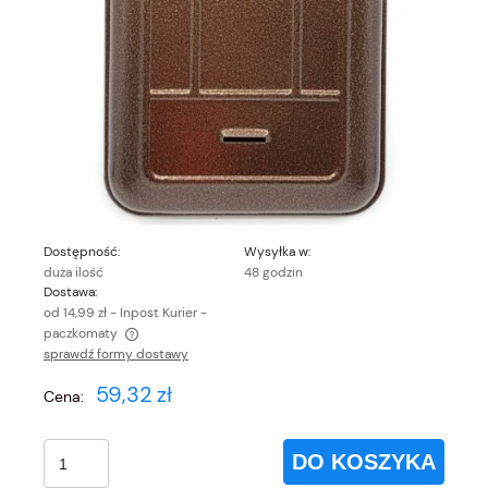
Dostępność:
Wysyłka w:
duża ilość
48 godzin
Dostawa:
od 14,99 zł
- Inpost Kurier -
paczkomaty
sprawdź formy dostawy
Cena nie zawiera ewentualnych kosztów płatności
59,32 zł
Cena:
DO KOSZYKA