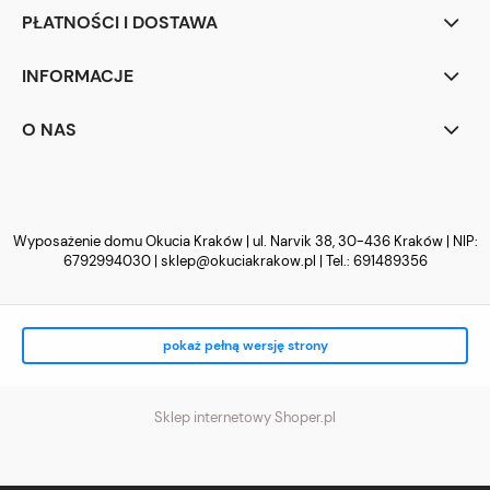
PŁATNOŚCI I DOSTAWA
INFORMACJE
O NAS
Wyposażenie domu Okucia Kraków | ul. Narvik 38, 30-436 Kraków | NIP:
6792994030 |
sklep@okuciakrakow.pl
| Tel.:
691489356
pokaż pełną wersję strony
Sklep internetowy Shoper.pl