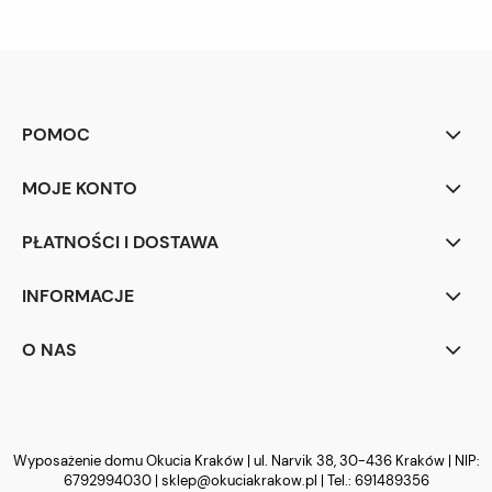
POMOC
MOJE KONTO
PŁATNOŚCI I DOSTAWA
INFORMACJE
O NAS
Wyposażenie domu Okucia Kraków | ul. Narvik 38, 30-436 Kraków | NIP:
6792994030 |
sklep@okuciakrakow.pl
| Tel.:
691489356