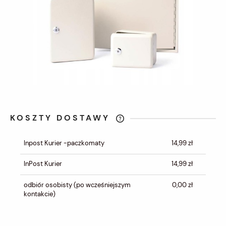
KOSZTY DOSTAWY
CENA NIE ZAWIERA EWENTUALNYCH
KOSZTÓW PŁATNOŚCI
Inpost Kurier -paczkomaty
14,99 zł
InPost Kurier
14,99 zł
odbiór osobisty
(po wcześniejszym
0,00 zł
kontakcie)