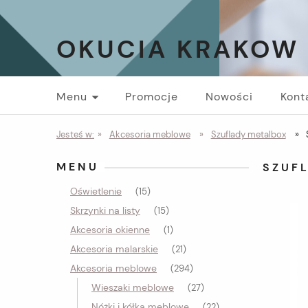
OKUCIA KRAKOW
Menu
Promocje
Nowości
Kont
Jesteś w:
»
Akcesoria meblowe
»
Szuflady metalbox
»
MENU
SZUF
Oświetlenie
(15)
Skrzynki na listy
(15)
Akcesoria okienne
(1)
Akcesoria malarskie
(21)
Akcesoria meblowe
(294)
Wieszaki meblowe
(27)
Nóżki i kółka meblowe
(22)