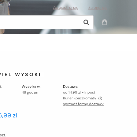
Zarejestruj się
Zaloguj się
PIEL WYSOKI
:
Wysyłka w:
Dostawa:
48 godzin
od 14,99 zł
- Inpost
Kurier -paczkomaty
sprawdź formy dostawy
Cena nie zawiera ewentualnych kosztów
6,99 zł
płatności
szt.