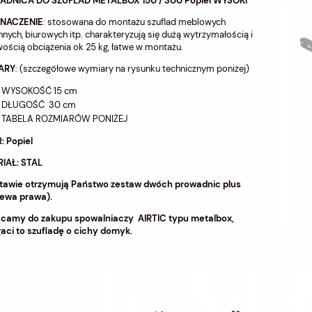
DNICA DO SZUFLAD METALBOX 150 / 300 Popiel
WYSOKI
ZNACZENIE
: stosowana do montażu szuflad meblowych
nych, biurowych itp. charakteryzują się dużą wytrzymałością i
ością obciążenia ok 25 kg, łatwe w montażu.
ARY
: (szczegółowe wymiary na rysunku technicznym poniżej)
WYSOKOŚĆ 15 cm
DŁUGOŚĆ 30 cm
TABELA ROZMIARÓW PONIŻEJ
: Popiel
IAŁ: STAL
tawie otrzymują Państwo zestaw dwóch prowadnic plus
lewa prawa).
camy do zakupu spowalniaczy AIRTIC typu metalbox,
aci to szufladę o cichy domyk.