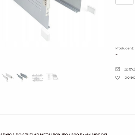
Producent:
-
zapyt
pole