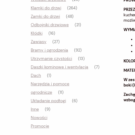
PROWA
Klamki do drzwi
(264)
PRZE
kuchen
Zamki do drzwi
(48)
możliw
Odbojniki drzwiowe
(21)
WYMI
Kłódki
(16)
Zawiasy
(27)
Bramy i ogrodzenia
(92)
Utrzymanie czystości
(13)
KOLOR
Daszki kominowe i wentylacja
(7)
MATER
Dach
(1)
W zes
Narzędzia i pomoce
boki (
ogrodnicze
(11)
Zachę
wzbog
Układanie podłogi
(6)
Inne
(9)
Nowości
Promocje