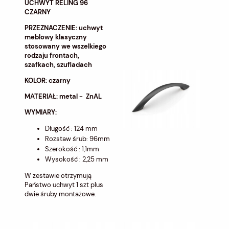
UCHWYT RELING 96
CZARNY
PRZEZNACZENIE: uchwyt
meblowy klasyczny
stosowany we wszelkiego
rodzaju frontach,
szafkach, szufladach
KOLOR: czarny
MATERIAŁ: metal - ZnAL
WYMIARY:
Długość : 124 mm
Rozstaw śrub: 96mm
Szerokość : 1,1mm
Wysokość : 2,25 mm
W zestawie otrzymują
Państwo uchwyt 1 szt plus
dwie śruby montażowe.