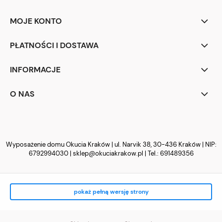
MOJE KONTO
PŁATNOŚCI I DOSTAWA
INFORMACJE
O NAS
Wyposażenie domu Okucia Kraków | ul. Narvik 38, 30-436 Kraków | NIP:
6792994030 |
sklep@okuciakrakow.pl
| Tel.:
691489356
pokaż pełną wersję strony