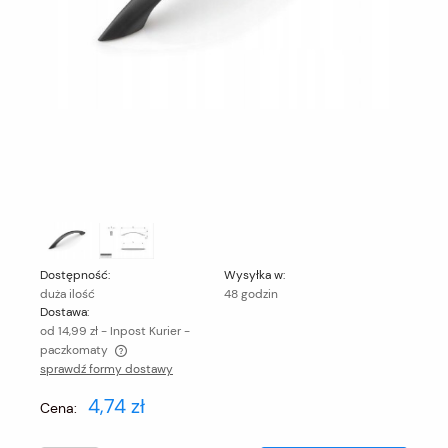
Dostępność:
Wysyłka w:
duża ilość
48 godzin
Dostawa:
od 14,99 zł
- Inpost Kurier -
paczkomaty
sprawdź formy dostawy
Cena nie zawiera ewentualnych kosztów płatności
4,74 zł
Cena: