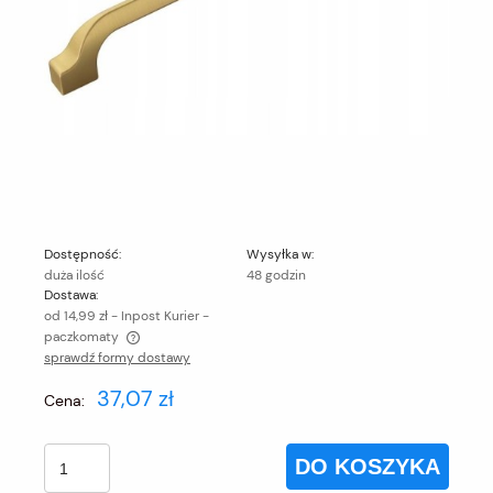
Dostępność:
Wysyłka w:
duża ilość
48 godzin
Dostawa:
od 14,99 zł
- Inpost Kurier -
paczkomaty
sprawdź formy dostawy
Cena nie zawiera ewentualnych kosztów płatności
37,07 zł
Cena:
DO KOSZYKA