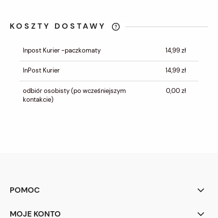
KOSZTY DOSTAWY
CENA NIE ZAWIERA EWENTUALNYCH
KOSZTÓW PŁATNOŚCI
Inpost Kurier -paczkomaty
14,99 zł
InPost Kurier
14,99 zł
odbiór osobisty
(po wcześniejszym
0,00 zł
kontakcie)
POMOC
MOJE KONTO