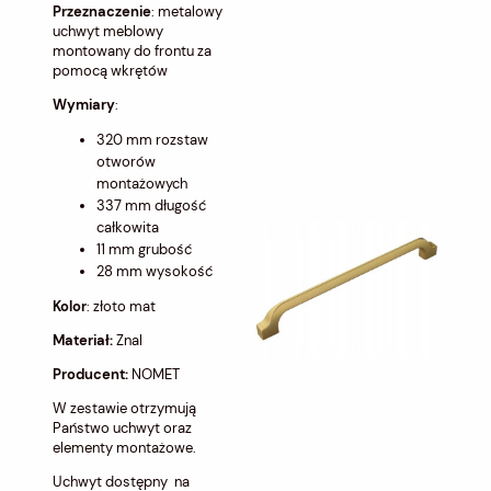
Przeznaczenie
: metalowy
uchwyt meblowy
montowany do frontu za
pomocą wkrętów
Wymiary
:
320 mm rozstaw
otworów
montażowych
337 mm długość
całkowita
11 mm grubość
28 mm wysokość
Kolor
: złoto mat
Materiał:
Znal
Producent:
NOMET
W zestawie otrzymują
Państwo uchwyt oraz
elementy montażowe.
Uchwyt dostępny na