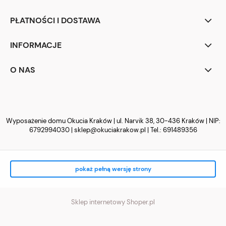
PŁATNOŚCI I DOSTAWA
INFORMACJE
O NAS
Wyposażenie domu Okucia Kraków | ul. Narvik 38, 30-436 Kraków | NIP:
6792994030 |
sklep@okuciakrakow.pl
| Tel.:
691489356
pokaż pełną wersję strony
Sklep internetowy Shoper.pl