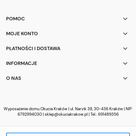
POMOC
MOJE KONTO
PŁATNOŚCI I DOSTAWA
INFORMACJE
O NAS
Wyposażenie domu Okucia Kraków | ul. Narvik 38, 30-436 Kraków | NIP:
6792994030 |
sklep@okuciakrakow.pl
| Tel.:
691489356