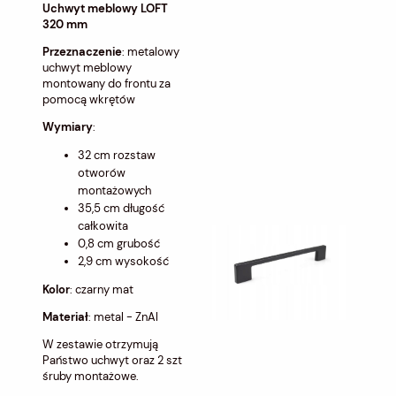
Uchwyt meblowy LOFT
320 mm
Przeznaczenie
: metalowy
uchwyt meblowy
montowany do frontu za
pomocą wkrętów
Wymiary
:
32 cm rozstaw
otworów
montażowych
35,5 cm długość
całkowita
0,8 cm grubość
2,9 cm wysokość
Kolor
: czarny mat
Materiał
: metal - ZnAl
W zestawie otrzymują
Państwo uchwyt oraz 2 szt
śruby montażowe.