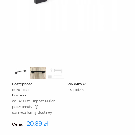
Dostępność:
Wysyłka w:
duża ilość
48 godzin
Dostawa:
od 14,99 zł
- Inpost Kurier -
paczkomaty
sprawdź formy dostawy
Cena nie zawiera ewentualnych kosztów płatności
20,89 zł
Cena: