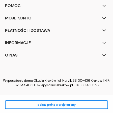
POMOC
MOJE KONTO
PŁATNOŚCI I DOSTAWA
INFORMACJE
O NAS
Wyposażenie domu Okucia Kraków | ul. Narvik 38, 30-436 Kraków | NIP:
6792994030 |
sklep@okuciakrakow.pl
| Tel.:
691489356
pokaż pełną wersję strony