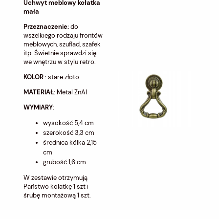
Uchwyt meblowy kołatka
mała
Przeznaczenie:
do
wszelkiego rodzaju frontów
meblowych, szuflad, szafek
itp. Świetnie sprawdzi się
we wnętrzu w stylu retro.
KOLOR
: stare złoto
MATERIAŁ
: Metal ZnAl
WYMIARY
:
wysokość 5,4 cm
szerokość 3,3 cm
średnica kółka 2,15
cm
grubość 1,6 cm
W zestawie otrzymują
Państwo kołatkę 1 szt i
śrubę montażową 1 szt.