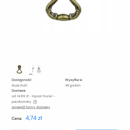
Dostępność:
Wysyłka w:
duża ilość
48 godzin
Dostawa:
od 14,99 zł
- Inpost Kurier -
paczkomaty
sprawdź formy dostawy
Cena nie zawiera ewentualnych kosztów płatności
4,74 zł
Cena: