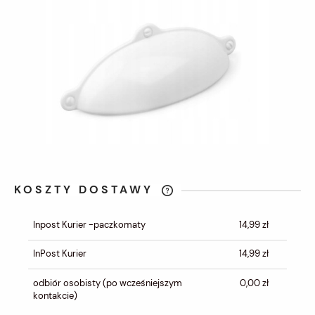
KOSZTY DOSTAWY
CENA NIE ZAWIERA EWENTUALNYCH
KOSZTÓW PŁATNOŚCI
Inpost Kurier -paczkomaty
14,99 zł
InPost Kurier
14,99 zł
odbiór osobisty
(po wcześniejszym
0,00 zł
kontakcie)