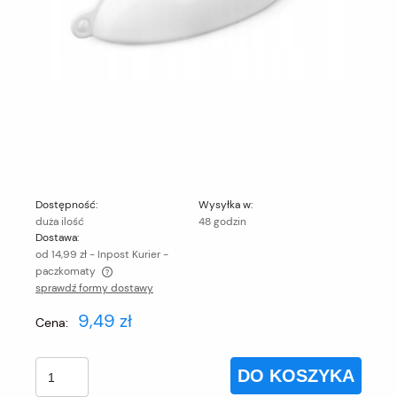
Dostępność:
Wysyłka w:
duża ilość
48 godzin
Dostawa:
od 14,99 zł
- Inpost Kurier -
paczkomaty
sprawdź formy dostawy
Cena nie zawiera ewentualnych kosztów płatności
9,49 zł
Cena:
DO KOSZYKA