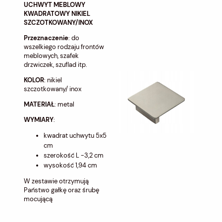
UCHWYT MEBLOWY
KWADRATOWY NIKIEL
SZCZOTKOWANY/INOX
Przeznaczenie
: do
wszelkiego rodzaju frontów
meblowych, szafek
drzwiczek, szuflad itp.
KOLOR
: nikiel
szczotkowany/ inox
MATERIAŁ
: metal
WYMIARY
:
kwadrat uchwytu 5x5
cm
szerokość L -3,2 cm
wysokość 1,94 cm
W zestawie otrzymują
Państwo gałkę oraz śrubę
mocującą