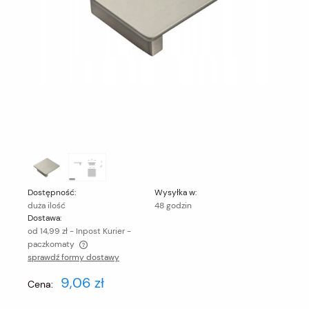
Dostępność:
Wysyłka w:
duża ilość
48 godzin
Dostawa:
od 14,99 zł
- Inpost Kurier -
paczkomaty
sprawdź formy dostawy
Cena nie zawiera ewentualnych kosztów płatności
9,06 zł
Cena: