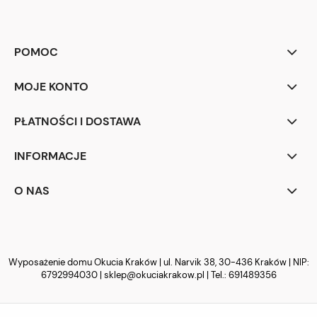
POMOC
MOJE KONTO
PŁATNOŚCI I DOSTAWA
INFORMACJE
O NAS
Wyposażenie domu Okucia Kraków | ul. Narvik 38, 30-436 Kraków | NIP:
6792994030 |
sklep@okuciakrakow.pl
| Tel.:
691489356