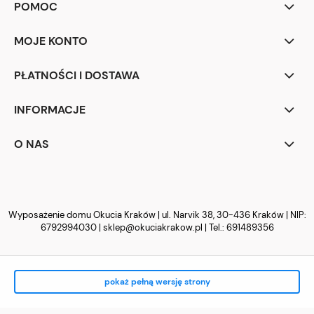
POMOC
MOJE KONTO
PŁATNOŚCI I DOSTAWA
INFORMACJE
O NAS
Wyposażenie domu Okucia Kraków | ul. Narvik 38, 30-436 Kraków | NIP:
6792994030 |
sklep@okuciakrakow.pl
| Tel.:
691489356
pokaż pełną wersję strony