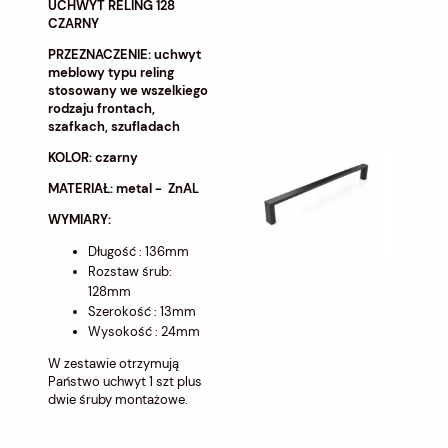
UCHWYT RELING 128
CZARNY
PRZEZNACZENIE: uchwyt
meblowy typu reling
stosowany we wszelkiego
rodzaju frontach,
szafkach, szufladach
KOLOR: czarny
MATERIAŁ: metal - ZnAL
WYMIARY:
Długość : 136mm
Rozstaw śrub:
128mm
Szerokość : 13mm
Wysokość : 24mm
W zestawie otrzymują
Państwo uchwyt 1 szt plus
dwie śruby montażowe.