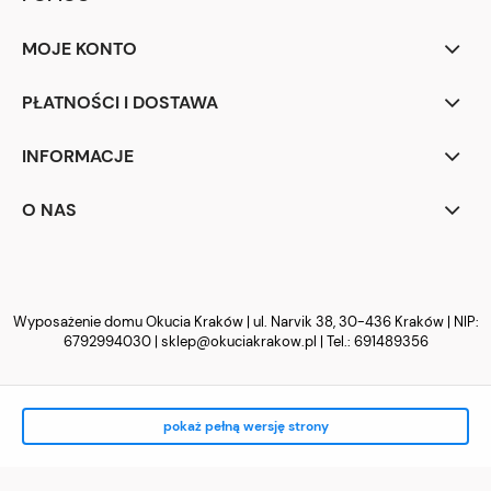
MOJE KONTO
PŁATNOŚCI I DOSTAWA
INFORMACJE
O NAS
Wyposażenie domu Okucia Kraków | ul. Narvik 38, 30-436 Kraków | NIP:
6792994030 |
sklep@okuciakrakow.pl
| Tel.:
691489356
pokaż pełną wersję strony