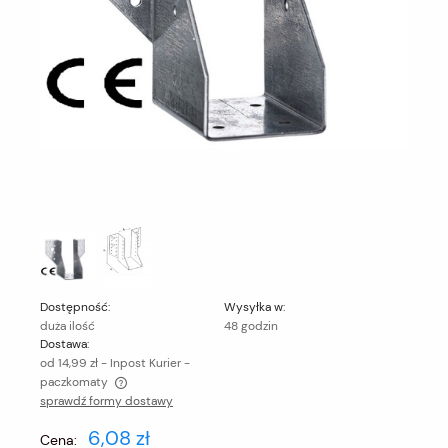
Dostępność:
Wysyłka w:
duża ilość
48 godzin
Dostawa:
od 14,99 zł
- Inpost Kurier -
paczkomaty
sprawdź formy dostawy
Cena nie zawiera ewentualnych kosztów płatności
6,08 zł
Cena: