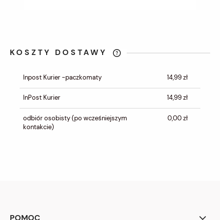
KOSZTY DOSTAWY
CENA NIE ZAWIERA EWENTUALNYCH
KOSZTÓW PŁATNOŚCI
Inpost Kurier -paczkomaty
14,99 zł
InPost Kurier
14,99 zł
odbiór osobisty
(po wcześniejszym
0,00 zł
kontakcie)
POMOC