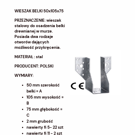
WIESZAK BELKI 50x105x75
PRZEZNACZENIE: wieszak
stalowy do osadzenia belki
drewnianej w murze.
Posiada dwa rodzaje
otworów dających
możliwość przykręcenia.
MATERIAŁ : stal
PRODUCENT: POLSKI
WYMIARY:
50 mm szerokość
belki = A
105 mm wysokość =
B
75 mm głębokość =
C
2 mm grubość
nawierty fi 5- 22 szt
nawierty fi 11 - 2 szt