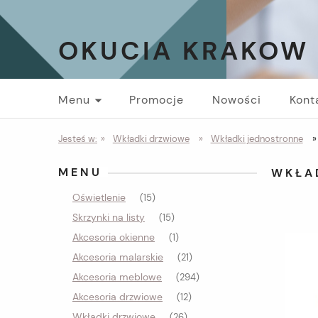
OKUCIA KRAKOW
Menu
Promocje
Nowości
Kont
Jesteś w:
»
Wkładki drzwiowe
»
Wkładki jednostronne
»
MENU
WKŁA
Oświetlenie
(15)
Skrzynki na listy
(15)
Akcesoria okienne
(1)
Akcesoria malarskie
(21)
Akcesoria meblowe
(294)
Akcesoria drzwiowe
(12)
Wkładki drzwiowe
(26)