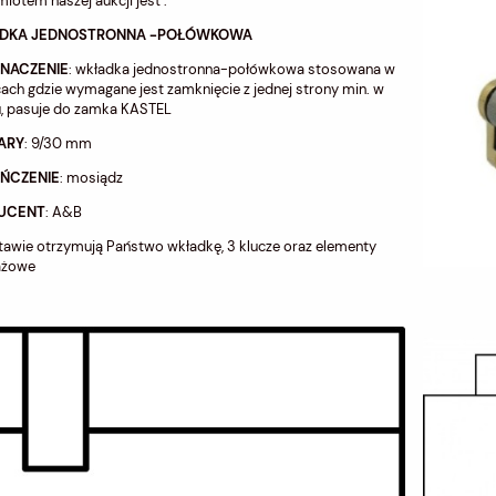
iotem naszej aukcji jest :
DKA JEDNOSTRONNA -POŁÓWKOWA
ZNACZENIE
: wkładka jednostronna-połówkowa stosowana w
ach gdzie wymagane jest zamknięcie z jednej strony min. w
u, pasuje do zamka KASTEL
ARY
: 9/30 mm
ŃCZENIE
: mosiądz
UCENT
: A&B
awie otrzymują Państwo wkładkę, 3 klucze oraz elementy
ażowe