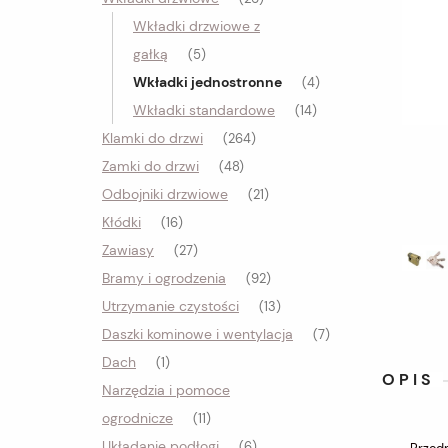
Wkładki drzwiowe z
gałką
(5)
Wkładki jednostronne
(4)
Wkładki standardowe
(14)
Klamki do drzwi
(264)
Zamki do drzwi
(48)
Odbojniki drzwiowe
(21)
Kłódki
(16)
Zawiasy
(27)
Bramy i ogrodzenia
(92)
Utrzymanie czystości
(13)
Daszki kominowe i wentylacja
(7)
Dach
(1)
OPIS
Narzędzia i pomoce
ogrodnicze
(11)
Układanie podłogi
(6)