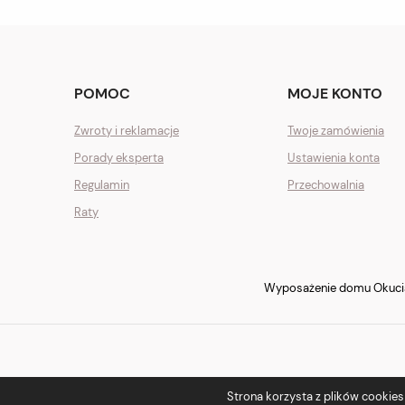
POMOC
MOJE KONTO
Zwroty i reklamacje
Twoje zamówienia
Porady eksperta
Ustawienia konta
Regulamin
Przechowalnia
Raty
Wyposażenie domu Okucia 
Strona korzysta z plików cookies w