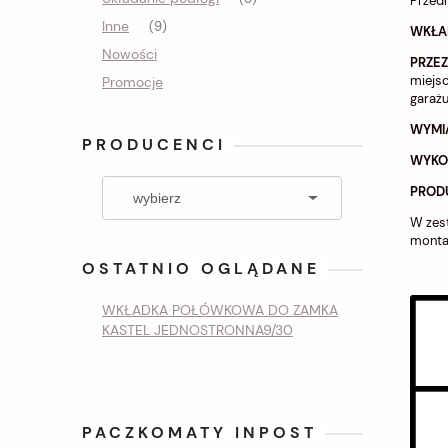
Przedm
Inne
(9)
WKŁA
Nowości
PRZE
miejsc
Promocje
garaż
WYMI
PRODUCENCI
WYKO
PROD
W zest
mont
OSTATNIO OGLĄDANE
WKŁADKA POŁÓWKOWA DO ZAMKA
KASTEL JEDNOSTRONNA9/30
PACZKOMATY INPOST