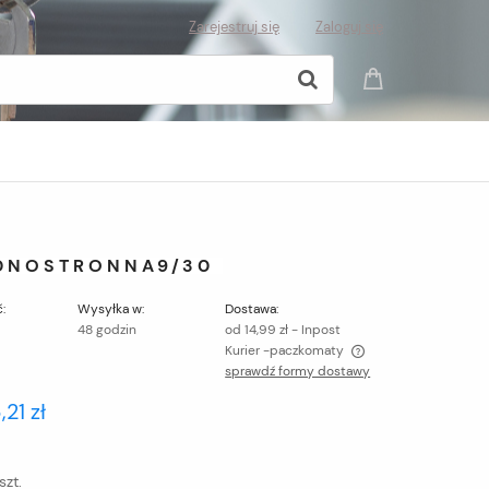
Zarejestruj się
Zaloguj się
DNOSTRONNA9/30
:
Wysyłka w:
Dostawa:
48 godzin
od 14,99 zł
- Inpost
Kurier -paczkomaty
sprawdź formy dostawy
Cena nie zawiera ewentualnych kosztów
,21 zł
płatności
szt.