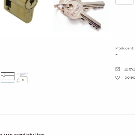
Producent:
-
zapyt
pole