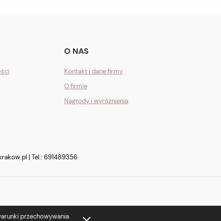
O NAS
ości
Kontakt i dane firmy
O firmie
Nagrody i wyróżnienia
krakow.pl
| Tel.:
691489356
 warunki przechowywania