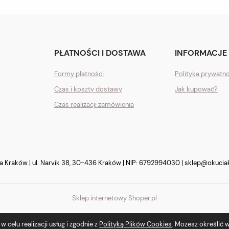
PŁATNOŚCI I DOSTAWA
INFORMACJE
Formy płatności
Polityka prywatn
Czas i koszty dostawy
Jak kupować?
Czas realizacji zamówienia
Kraków | ul. Narvik 38, 30-436 Kraków | NIP: 6792994030 |
sklep@okucia
Sklep internetowy Shoper.pl
 celu realizacji usług i zgodnie z
Polityką Plików Cookies
. Możesz określić