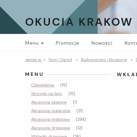
OKUCIA KRAKOW
Menu
Promocje
Nowości
Kont
Jesteś w:
»
Dom i Ogród
»
Budownictwo i Akcesoria
»
MENU
WKŁA
Oświetlenie
(15)
Skrzynki na listy
(15)
Akcesoria okienne
(1)
Akcesoria malarskie
(21)
Akcesoria meblowe
(294)
Akcesoria drzwiowe
(12)
Wkładki drzwiowe
(26)