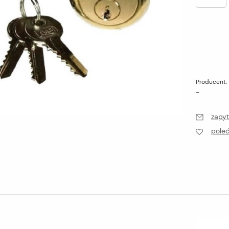
Producent:
-
zapyt
pole