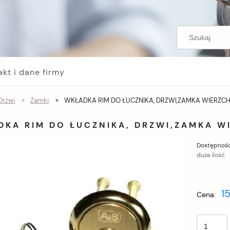
akt i dane firmy
Drzwi
»
Zamki
»
WKŁADKA RIM DO ŁUCZNIKA, DRZWI,ZAMKA WIERZC
DKA RIM DO ŁUCZNIKA, DRZWI,ZAMKA W
Dostępność
duża ilość
15
Cena: