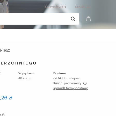
Zarejestruj się
Zaloguj się
HNIEGO
IERZCHNIEGO
:
Wysyłka w:
Dostawa:
48 godzin
od 14,99 zł
- Inpost
Kurier -paczkomaty
sprawdź formy dostawy
Cena nie zawiera ewentualnych kosztów
,26 zł
płatności
szt.