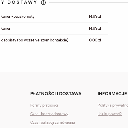
TY DOSTAWY
CENA NIE ZAWIERA
 Kurier -paczkomaty
14,99 zł
EWENTUALNYCH KOSZTÓW
PŁATNOŚCI
 Kurier
14,99 zł
 osobisty
(po wcześniejszym kontakcie)
0,00 zł
PŁATNOŚCI I DOSTAWA
INFORMACJE
Formy płatności
Polityka prywatn
Czas i koszty dostawy
Jak kupować?
Czas realizacji zamówienia