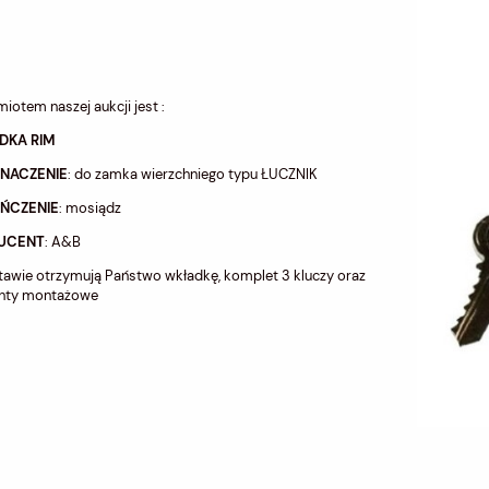
iotem naszej aukcji jest :
DKA RIM
ZNACZENIE
: do zamka wierzchniego typu ŁUCZNIK
ŃCZENIE
: mosiądz
UCENT
: A&B
awie otrzymują Państwo wkładkę, komplet 3 kluczy oraz
nty montażowe