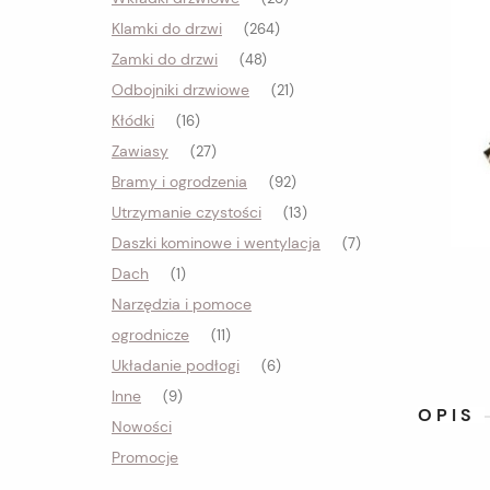
Klamki do drzwi
(264)
Zamki do drzwi
(48)
Odbojniki drzwiowe
(21)
Kłódki
(16)
Zawiasy
(27)
Bramy i ogrodzenia
(92)
Utrzymanie czystości
(13)
Daszki kominowe i wentylacja
(7)
Dach
(1)
Narzędzia i pomoce
ogrodnicze
(11)
Układanie podłogi
(6)
Inne
(9)
OPIS
Nowości
Promocje