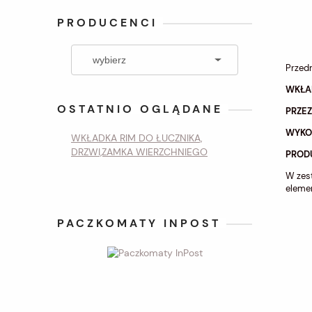
PRODUCENCI
Przedm
WKŁA
OSTATNIO OGLĄDANE
PRZE
WYKO
WKŁADKA RIM DO ŁUCZNIKA,
DRZWI,ZAMKA WIERZCHNIEGO
PROD
W zest
eleme
PACZKOMATY INPOST