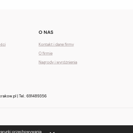
O NAS
ości
Kontakt i dane firmy
O firmie
Nagrody i wyróżnienia
krakow.pl
| Tel.:
691489356
 warunki przechowywania