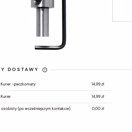
TY DOSTAWY
CENA NIE ZAWIERA
 Kurier -paczkomaty
14,99 zł
EWENTUALNYCH KOSZTÓW
PŁATNOŚCI
 Kurier
14,99 zł
 osobisty
(po wcześniejszym kontakcie)
0,00 zł