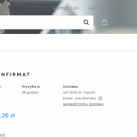
Zarejestruj się
Zaloguj się
ONFIRMAT
:
Wysyłka w:
Dostawa:
48 godzin
od 14,99 zł
- Inpost
Kurier -paczkomaty
sprawdź formy dostawy
Cena nie zawiera ewentualnych kosztów
,26 zł
płatności
szt.