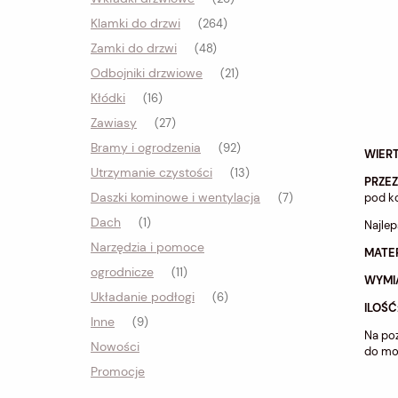
Klamki do drzwi
(264)
Zamki do drzwi
(48)
Odbojniki drzwiowe
(21)
Kłódki
(16)
Zawiasy
(27)
Bramy i ogrodzenia
(92)
WIER
Utrzymanie czystości
(13)
PRZE
Daszki kominowe i wentylacja
pod ko
(7)
Dach
(1)
Najlep
Narzędzia i pomoce
MATE
ogrodnicze
(11)
WYMI
Układanie podłogi
(6)
ILOŚĆ:
Inne
(9)
Na poz
Nowości
do mo
Promocje