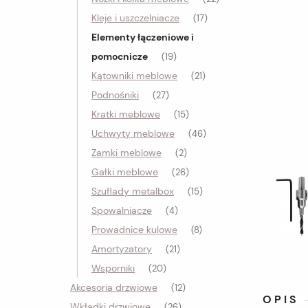
Kleje i uszczelniacze
(17)
Elementy łączeniowe i
pomocnicze
(19)
Kątowniki meblowe
(21)
Podnośniki
(27)
Kratki meblowe
(15)
Uchwyty meblowe
(46)
Zamki meblowe
(2)
Gałki meblowe
(26)
Szuflady metalbox
(15)
Spowalniacze
(4)
Prowadnice kulowe
(8)
Amortyzatory
(21)
Wsporniki
(20)
Akcesoria drzwiowe
(12)
OPIS
Wkładki drzwiowe
(26)