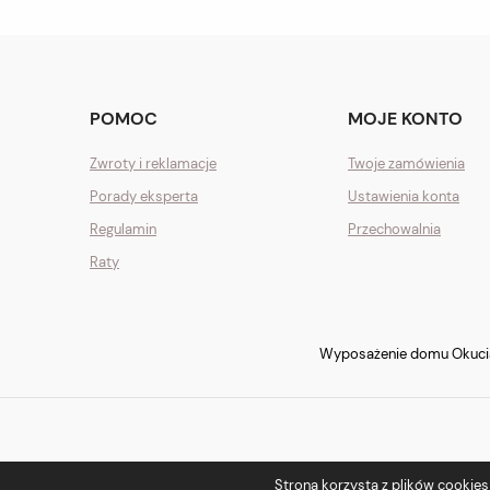
POMOC
MOJE KONTO
Zwroty i reklamacje
Twoje zamówienia
Porady eksperta
Ustawienia konta
Regulamin
Przechowalnia
Raty
Wyposażenie domu Okucia 
Strona korzysta z plików cookies w