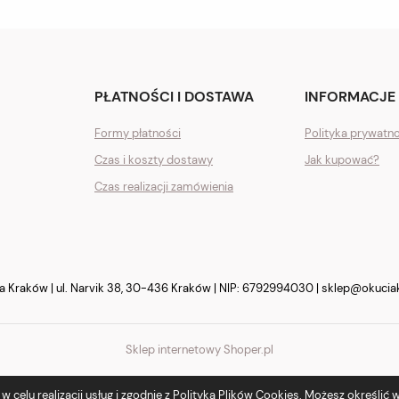
PŁATNOŚCI I DOSTAWA
INFORMACJE
Formy płatności
Polityka prywatn
Czas i koszty dostawy
Jak kupować?
Czas realizacji zamówienia
Kraków | ul. Narvik 38, 30-436 Kraków | NIP: 6792994030 |
sklep@okucia
Sklep internetowy Shoper.pl
 celu realizacji usług i zgodnie z
Polityką Plików Cookies
. Możesz określić