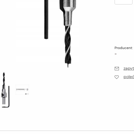
Producent:
-
zapyt
pole