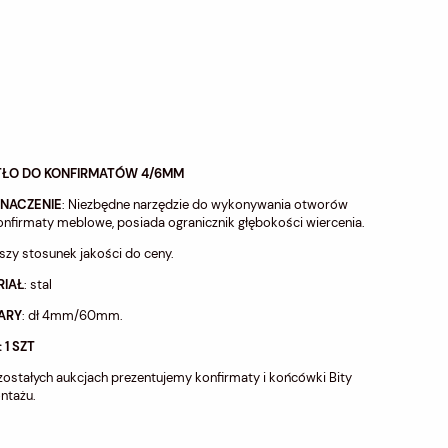
TŁO DO KONFIRMATÓW 4/6MM
ZNACZENIE
: Niezbędne narzędzie do wykonywania otworów
nfirmaty meblowe, posiada ogranicznik głębokości wiercenia.
szy stosunek jakości do ceny.
RIAŁ
: stal
ARY
: dł 4mm/60mm.
 1 SZT
ostałych aukcjach prezentujemy konfirmaty i końcówki Bity
ntażu.