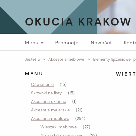
OKUCIA KRAKOW
Menu
Promocje
Nowości
Kont
Jesteś w:
»
Akcesoria meblowe
»
Elementy łączeniowe i 
MENU
WIER
Oświetlenie
(15)
Skrzynki na listy
(15)
Akcesoria okienne
(1)
Akcesoria malarskie
(21)
Akcesoria meblowe
(294)
Wieszaki meblowe
(27)
Nóżki i kółka meblowe
(22)