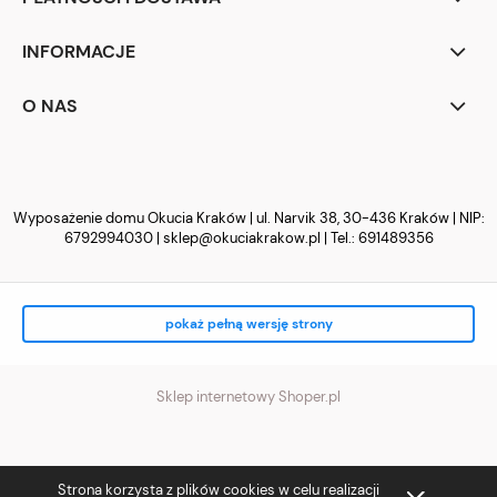
INFORMACJE
O NAS
Wyposażenie domu Okucia Kraków | ul. Narvik 38, 30-436 Kraków | NIP:
6792994030 |
sklep@okuciakrakow.pl
| Tel.:
691489356
pokaż pełną wersję strony
Sklep internetowy Shoper.pl
Strona korzysta z plików cookies w celu realizacji