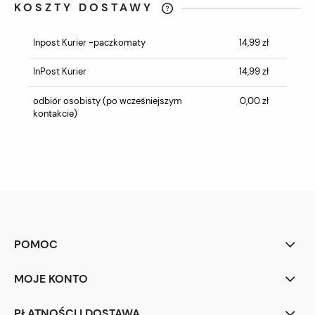
KOSZTY DOSTAWY
CENA NIE ZAWIERA EWENTUALNYCH
KOSZTÓW PŁATNOŚCI
Inpost Kurier -paczkomaty
14,99 zł
InPost Kurier
14,99 zł
odbiór osobisty
(po wcześniejszym
0,00 zł
kontakcie)
POMOC
MOJE KONTO
PŁATNOŚCI I DOSTAWA