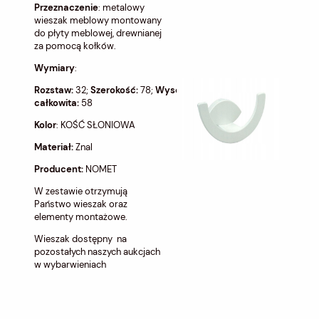
Przeznaczenie
: metalowy
wieszak meblowy montowany
do płyty meblowej, drewnianej
za pomocą kołków.
Wymiary
:
Rozstaw:
32;
Szerokość:
78;
Wysokość:
32;
Długość
całkowita:
58
Kolor
: KOŚĆ SŁONIOWA
Materiał:
Znal
Producent:
NOMET
W zestawie otrzymują
Państwo wieszak oraz
elementy montażowe.
Wieszak dostępny na
pozostałych naszych aukcjach
w wybarwieniach