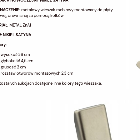
AK V NOWOCZESNY NIKIEL SATYNA
NACZENIE:
metalowy wieszak meblowy montowany do płyty
wej, drewnianej za pomocą kołków
RIAŁ
: METAL ZnAl
: NIKIEL SATYNA
ary
:
wysokość 6 cm
głębokość 4,5 cm
grubość 2 cm
rozstaw otworów montażowych 2,3 cm
ostałych aukcjach dostępne inne kolory tego wieszaka.