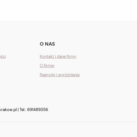
O NAS
ości
Kontakt i dane firmy
O firmie
Nagrody i wyróżnienia
krakow.pl
| Tel.:
691489356