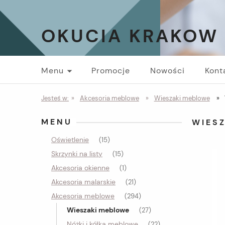
OKUCIA KRAKOW
Menu
Promocje
Nowości
Kont
Jesteś w:
»
Akcesoria meblowe
»
Wieszaki meblowe
»
MENU
WIES
Oświetlenie
(15)
Skrzynki na listy
(15)
Akcesoria okienne
(1)
Akcesoria malarskie
(21)
Akcesoria meblowe
(294)
Wieszaki meblowe
(27)
Nóżki i kółka meblowe
(22)