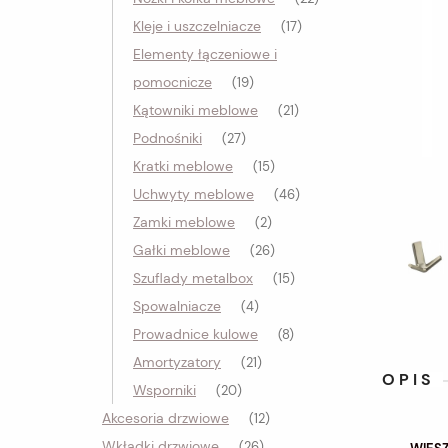
Kleje i uszczelniacze
(17)
Elementy łączeniowe i
pomocnicze
(19)
Kątowniki meblowe
(21)
Podnośniki
(27)
Kratki meblowe
(15)
Uchwyty meblowe
(46)
Zamki meblowe
(2)
Gałki meblowe
(26)
Szuflady metalbox
(15)
Spowalniacze
(4)
Prowadnice kulowe
(8)
Amortyzatory
(21)
OPIS
Wsporniki
(20)
Akcesoria drzwiowe
(12)
Wkładki drzwiowe
(26)