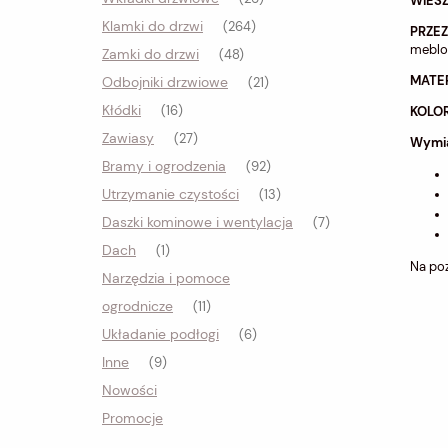
WIESZ
Klamki do drzwi
(264)
PRZEZ
meblo
Zamki do drzwi
(48)
MATE
Odbojniki drzwiowe
(21)
Kłódki
KOLOR
(16)
Zawiasy
(27)
Wymi
Bramy i ogrodzenia
(92)
Utrzymanie czystości
(13)
Daszki kominowe i wentylacja
(7)
Dach
(1)
Na poz
Narzędzia i pomoce
ogrodnicze
(11)
Układanie podłogi
(6)
Inne
(9)
Nowości
Promocje