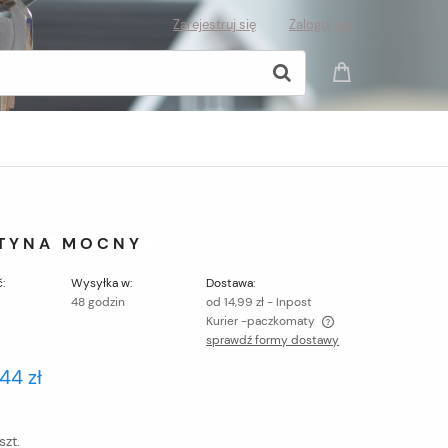
Zarejestruj się
Zaloguj się
ATYNA MOCNY
:
Wysyłka w:
Dostawa:
48 godzin
od 14,99 zł
- Inpost
Kurier -paczkomaty
sprawdź formy dostawy
Cena nie zawiera ewentualnych kosztów
,44 zł
płatności
szt.