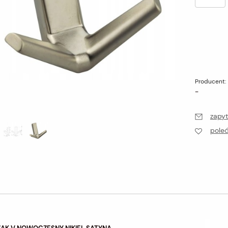
Producent:
-
zapyt
pole