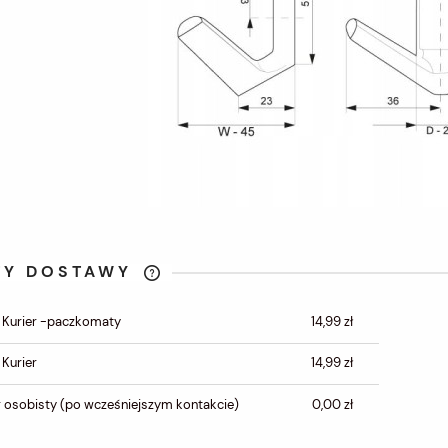
TY DOSTAWY
CENA NIE ZAWIERA
 Kurier -paczkomaty
14,99 zł
EWENTUALNYCH KOSZTÓW
PŁATNOŚCI
 Kurier
14,99 zł
 osobisty
(po wcześniejszym kontakcie)
0,00 zł