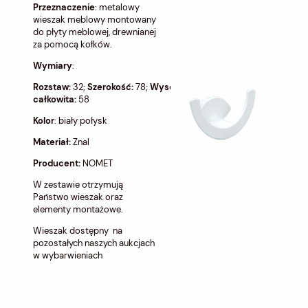
Przeznaczenie
: metalowy
wieszak meblowy montowany
do płyty meblowej, drewnianej
za pomocą kołków.
Wymiary
:
Rozstaw:
32;
Szerokość:
78;
Wysokość:
32;
Długość
całkowita:
58
Kolor
: biały połysk
Materiał:
Znal
Producent:
NOMET
W zestawie otrzymują
Państwo wieszak oraz
elementy montażowe.
Wieszak dostępny na
pozostałych naszych aukcjach
w wybarwieniach