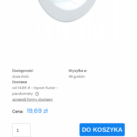
Dostępność:
Wysyłka w:
duża ilość
48 godzin
Dostawa:
od 14,99 zł
- Inpost Kurier -
paczkomaty
sprawdź formy dostawy
Cena nie zawiera ewentualnych kosztów płatności
19,69 zł
Cena:
DO KOSZYKA