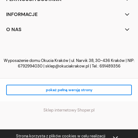
INFORMACJE
O NAS
Wyposażenie domu Okucia Kraków | ul. Narvik 38, 30-436 Kraków | NIP:
6792994030 |
sklep@okuciakrakow.pl
| Tel.:
691489356
pokaż pełną wersję strony
Sklep internetowy Shoper.pl
Strona korzysta z plików cookies w celu realizacji