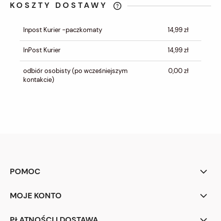
KOSZTY DOSTAWY
CENA NIE ZAWIERA EWENTUALNYCH
KOSZTÓW PŁATNOŚCI
Inpost Kurier -paczkomaty
14,99 zł
InPost Kurier
14,99 zł
odbiór osobisty
(po wcześniejszym
0,00 zł
kontakcie)
POMOC
MOJE KONTO
PŁATNOŚCI I DOSTAWA