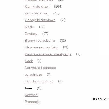
Klamki do drzwi
(264)
Zamki do drzwi
(48)
Odbojniki drzwiowe
(21)
Kłódki
(16)
Zawiasy
(27)
Bramy i ogrodzenia
(92)
Utrzymanie czystości
(13)
Daszki kominowe i wentylacja
(7)
Dach
(1)
Narzędzia i pomoce
ogrodnicze
(11)
Układanie podłogi
(6)
Inne
(9)
Nowości
KOSZ
Promocje