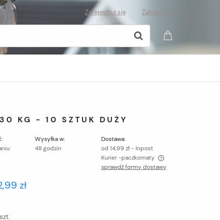
Zarejestruj się
Zaloguj się
0 KG - 10 SZTUK DUŻY
:
Wysyłka w:
Dostawa:
aniu
48 godzin
od 14,99 zł
- Inpost
Kurier -paczkomaty
sprawdź formy dostawy
Cena nie zawiera ewentualnych kosztów
2,99 zł
płatności
szt.