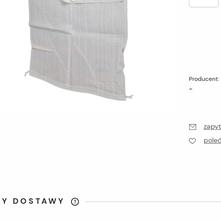
Producent:
-
zapyt
pole
TY DOSTAWY