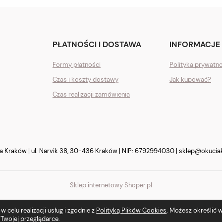
PŁATNOŚCI I DOSTAWA
INFORMACJE
Formy płatności
Polityka prywatn
Czas i koszty dostawy
Jak kupować?
Czas realizacji zamówienia
Kraków | ul. Narvik 38, 30-436 Kraków | NIP: 6792994030 |
sklep@okucia
Sklep internetowy Shoper.pl
 celu realizacji usług i zgodnie z
Polityką Plików Cookies
. Możesz określić
Twojej przeglądarce.