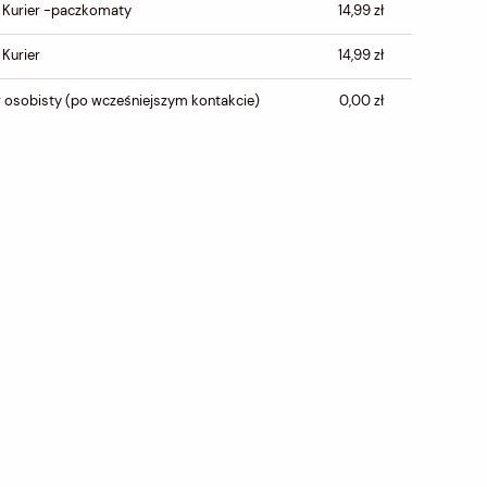
CENA NIE ZAWIERA
 Kurier -paczkomaty
14,99 zł
EWENTUALNYCH KOSZTÓW
PŁATNOŚCI
 Kurier
14,99 zł
 osobisty
(po wcześniejszym kontakcie)
0,00 zł