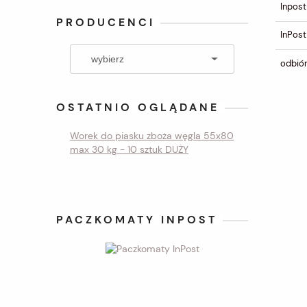
Inpost
PRODUCENCI
InPost
odbiór
OSTATNIO OGLĄDANE
Worek do piasku zboża węgla 55x80
max 30 kg - 10 sztuk DUŻY
PACZKOMATY INPOST