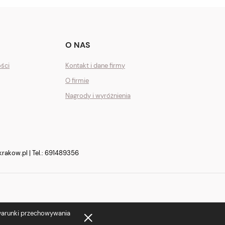
O NAS
ości
Kontakt i dane firmy
O firmie
Nagrody i wyróżnienia
krakow.pl
| Tel.:
691489356
 warunki przechowywania