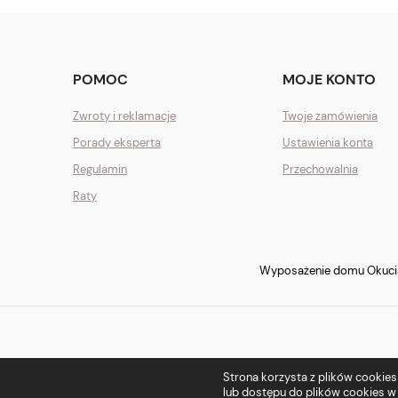
POMOC
MOJE KONTO
Zwroty i reklamacje
Twoje zamówienia
Porady eksperta
Ustawienia konta
Regulamin
Przechowalnia
Raty
Wyposażenie domu Okucia 
Strona korzysta z plików cookies w
lub dostępu do plików cookies w 