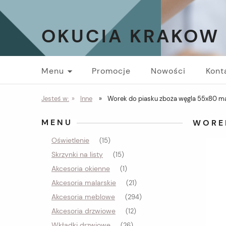
OKUCIA KRAKOW
Menu
Promocje
Nowości
Kont
Jesteś w:
»
Inne
»
Worek do piasku zboża węgla 55x80 ma
MENU
WOREK
Oświetlenie
(15)
Skrzynki na listy
(15)
Akcesoria okienne
(1)
Akcesoria malarskie
(21)
Akcesoria meblowe
(294)
Akcesoria drzwiowe
(12)
Wkładki drzwiowe
(26)