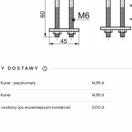
TY DOSTAWY
CENA NIE ZAWIERA
 Kurier -paczkomaty
14,99 zł
EWENTUALNYCH KOSZTÓW
PŁATNOŚCI
 Kurier
14,99 zł
 osobisty
(po wcześniejszym kontakcie)
0,00 zł