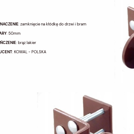
ZNACZENIE
: zamknięcie na kłódkę do drzwi i bram
ARY
: 50mm
ŃCZENIE
: brąz lakier
UCENT
: KOWAL - POLSKA