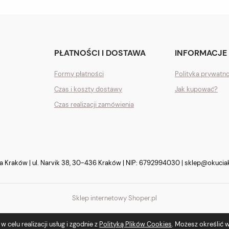
PŁATNOŚCI I DOSTAWA
INFORMACJE
Formy płatności
Polityka prywatn
Czas i koszty dostawy
Jak kupować?
Czas realizacji zamówienia
Kraków | ul. Narvik 38, 30-436 Kraków | NIP: 6792994030 |
sklep@okucia
Sklep internetowy Shoper.pl
 celu realizacji usług i zgodnie z
Polityką Plików Cookies
. Możesz określić