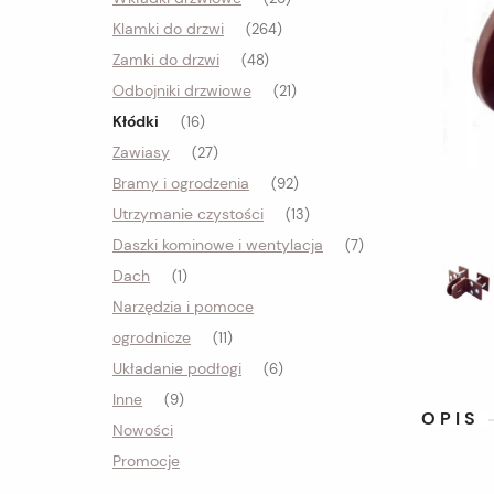
Klamki do drzwi
(264)
Zamki do drzwi
(48)
Odbojniki drzwiowe
(21)
Kłódki
(16)
Zawiasy
(27)
Bramy i ogrodzenia
(92)
Utrzymanie czystości
(13)
Daszki kominowe i wentylacja
(7)
Dach
(1)
Narzędzia i pomoce
ogrodnicze
(11)
Układanie podłogi
(6)
Inne
(9)
OPIS
Nowości
Promocje