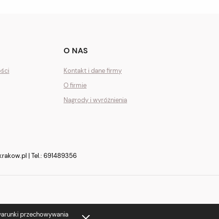
O NAS
ości
Kontakt i dane firmy
O firmie
Nagrody i wyróżnienia
krakow.pl
| Tel.:
691489356
 warunki przechowywania