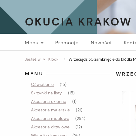
OKUCIA KRAKOW
Menu
Promocje
Nowości
Kont
Jesteś w:
»
Kłódki
»
Wrzeciądz 50 zamknięcie do kłódki 
MENU
WRZE
Oświetlenie
(15)
Skrzynki na listy
(15)
Akcesoria okienne
(1)
Akcesoria malarskie
(21)
Akcesoria meblowe
(294)
Akcesoria drzwiowe
(12)
Wkładki drzwiowe
(26)