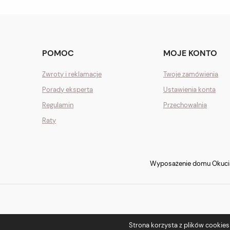
POMOC
MOJE KONTO
Zwroty i reklamacje
Twoje zamówienia
Porady eksperta
Ustawienia konta
Regulamin
Przechowalnia
Raty
Wyposażenie domu Okucia 
Strona korzysta z plików cookies w