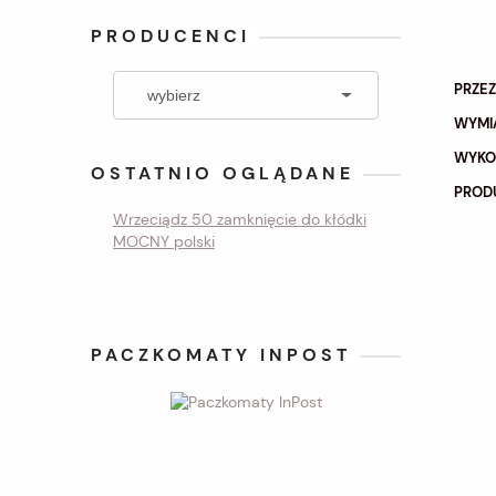
PRODUCENCI
PRZE
WYMI
WYKO
OSTATNIO OGLĄDANE
PROD
Wrzeciądz 50 zamknięcie do kłódki
MOCNY polski
PACZKOMATY INPOST