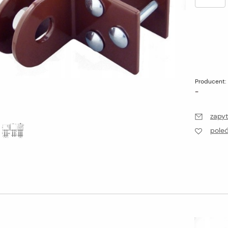
Producent:
-
zapyt
pole