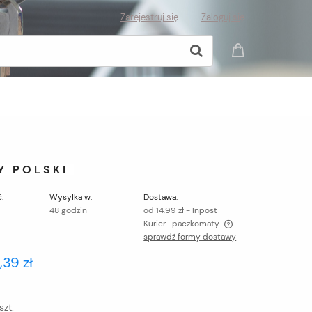
Zarejestruj się
Zaloguj się
Y POLSKI
:
Wysyłka w:
Dostawa:
48 godzin
od 14,99 zł
- Inpost
Kurier -paczkomaty
sprawdź formy dostawy
Cena nie zawiera ewentualnych kosztów
,39 zł
płatności
szt.