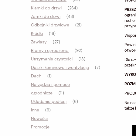
WSPOR
Klamki do drzwi
(264)
PRZEZ
ograni
Zamki do drzwi
(48)
ruchem
Odbojniki drzwiowe
(21)
przyp
Kłódki
(16)
Wsporn
Zawiasy
(27)
Powini
Bramy i ogrodzenia
otwor
(92)
Utrzymanie czystości
(13)
Dla uz
przek
Daszki kominowe i wentylacja
(7)
WYKO
Dach
(1)
ROZMI
Narzędzia i pomoce
ogrodnicze
(11)
PRODU
Układanie podłogi
(6)
Na nas
także 
Inne
(9)
Nowości
Promocje