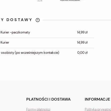
TY DOSTAWY
CENA NIE ZAWIERA
 Kurier -paczkomaty
14,99 zł
EWENTUALNYCH KOSZTÓW
PŁATNOŚCI
 Kurier
14,99 zł
 osobisty
(po wcześniejszym kontakcie)
0,00 zł
PŁATNOŚCI I DOSTAWA
INFORMACJE
Formy płatności
Polityka prywatn