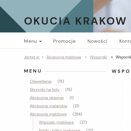
OKUCIA KRAKOW
Menu
Promocje
Nowości
Kont
Jesteś w:
»
Akcesoria meblowe
»
Wsporniki
»
Wsporni
MENU
WSPO
Oświetlenie
(15)
Skrzynki na listy
(15)
Akcesoria okienne
(1)
Akcesoria malarskie
(21)
Akcesoria meblowe
(294)
Wieszaki meblowe
(27)
Nóżki i kółka meblowe
(22)