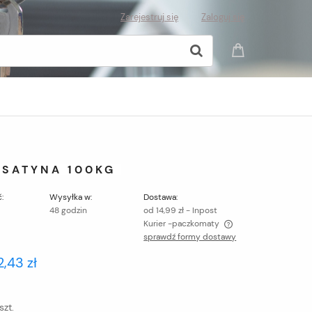
Zarejestruj się
Zaloguj się
 SATYNA 100KG
:
Wysyłka w:
Dostawa:
48 godzin
od 14,99 zł
- Inpost
Kurier -paczkomaty
sprawdź formy dostawy
Cena nie zawiera ewentualnych kosztów
2,43 zł
płatności
szt.