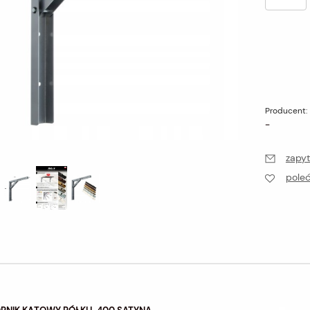
Producent:
-
zapyt
pole