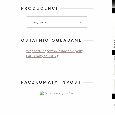
PRODUCENCI
OSTATNIO OGLĄDANE
Wspornik Kątownik składany półkę
L400 satyna 100kg
PACZKOMATY INPOST