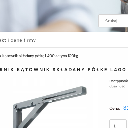
akt i dane firmy
k Kątownik składany półkę L400 satyna 100kg
RNIK KĄTOWNIK SKŁADANY PÓŁKĘ L400
Dostępność
duża ilość
3
Cena: