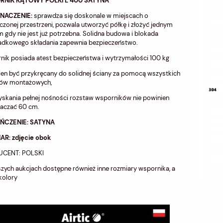
NIK KĄTOWY PÓŁKI L 400 SATYNA
NACZENIE:
sprawdza się doskonale w miejscach o
czonej przestrzeni, pozwala utworzyć półkę i złożyć jednym
 gdy nie jest już potrzebna. Solidna budowa i blokada
adkowego składania zapewnia bezpieczeństwo.
ik posiada atest bezpieczeństwa i wytrzymałości 100 kg
en być przykręcany do solidnej ściany za pomocą wszystkich
ów montażowych,
yskania pełnej nośności rozstaw wsporników nie powinien
raczać 60 cm.
ŃCZENIE: SATYNA
AR: zdjęcie obok
CENT: POLSKI
zych aukcjach dostępne również inne rozmiary wspornika, a
kolory