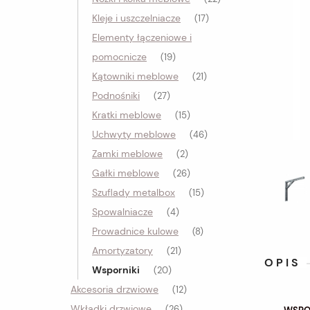
Kleje i uszczelniacze
(17)
Elementy łączeniowe i
pomocnicze
(19)
Kątowniki meblowe
(21)
Podnośniki
(27)
Kratki meblowe
(15)
Uchwyty meblowe
(46)
Zamki meblowe
(2)
Gałki meblowe
(26)
Szuflady metalbox
(15)
Spowalniacze
(4)
Prowadnice kulowe
(8)
Amortyzatory
(21)
OPIS
Wsporniki
(20)
Akcesoria drzwiowe
(12)
Wkładki drzwiowe
(26)