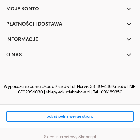
MOJE KONTO
PŁATNOŚCI I DOSTAWA
INFORMACJE
O NAS
Wyposażenie domu Okucia Kraków | ul. Narvik 38, 30-436 Kraków | NIP:
6792994030 |
sklep@okuciakrakow.pl
| Tel.:
691489356
pokaż pełną wersję strony
Sklep internetowy Shoper.pl