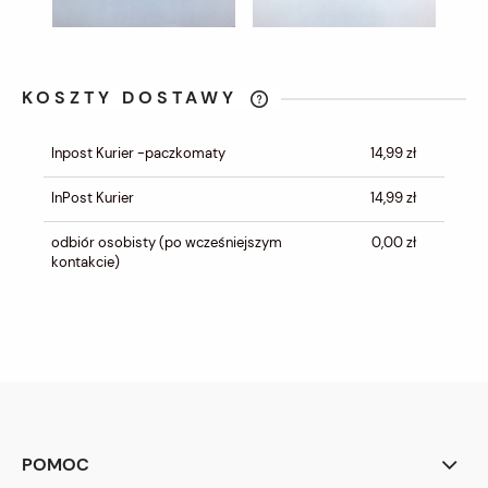
KOSZTY DOSTAWY
CENA NIE ZAWIERA EWENTUALNYCH
KOSZTÓW PŁATNOŚCI
Inpost Kurier -paczkomaty
14,99 zł
InPost Kurier
14,99 zł
odbiór osobisty
(po wcześniejszym
0,00 zł
kontakcie)
POMOC