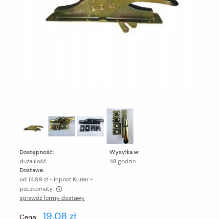
Dostępność:
Wysyłka w:
duża ilość
48 godzin
Dostawa:
od 14,99 zł
- Inpost Kurier -
paczkomaty
sprawdź formy dostawy
Cena nie zawiera ewentualnych kosztów płatności
19,08 zł
Cena: