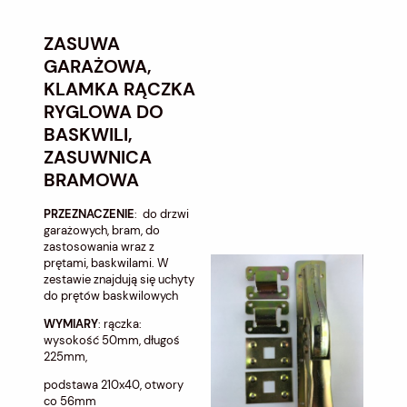
ZASUWA
GARAŻOWA,
KLAMKA RĄCZKA
RYGLOWA DO
BASKWILI,
ZASUWNICA
BRAMOWA
PRZEZNACZENIE
: do drzwi
garażowych, bram, do
zastosowania wraz z
prętami, baskwilami. W
zestawie znajdują się uchyty
do prętów baskwilowych
WYMIARY
: rączka:
wysokość 50mm, długoś
225mm,
podstawa 210x40, otwory
co 56mm