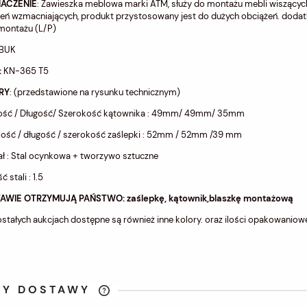
NACZENIE
: Zawieszka meblowa marki ATM, służy do montażu mebli wiszących
eń wzmacniających, produkt przystosowany jest do dużych obciążeń. dodat
montażu (L/P)
BUK
:
KN-365 T5
RY
: (przedstawione na rysunku technicznym)
ść / Długość/ Szerokość kątownika : 49mm/ 49mm/ 35mm
ść / długość / szerokość zaślepki : 52mm / 52mm /39 mm
ał : Stal ocynkowa + tworzywo sztuczne
 stali : 1.5
AWIE OTRZYMUJĄ PAŃSTWO: zaślepkę, kątownik,blaszkę montażową
stałych aukcjach dostępne są również inne kolory. oraz ilości opakowaniow
TY DOSTAWY