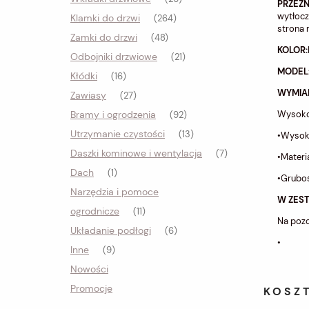
PRZEZ
wytłocz
Klamki do drzwi
(264)
strona 
Zamki do drzwi
(48)
KOLOR:
Odbojniki drzwiowe
(21)
MODEL
Kłódki
(16)
WYMIA
Zawiasy
(27)
Wysoko
Bramy i ogrodzenia
(92)
Utrzymanie czystości
(13)
•Wysoko
Daszki kominowe i wentylacja
(7)
•Materi
Dach
(1)
•Grubość
Narzędzia i pomoce
W ZEST
ogrodnicze
(11)
Na pozo
Układanie podłogi
(6)
•
Inne
(9)
Nowości
Promocje
KOSZ