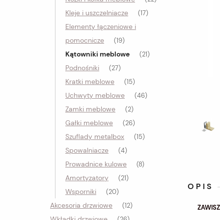
Kleje i uszczelniacze
(17)
Elementy łączeniowe i
pomocnicze
(19)
Kątowniki meblowe
(21)
Podnośniki
(27)
Kratki meblowe
(15)
Uchwyty meblowe
(46)
Zamki meblowe
(2)
Gałki meblowe
(26)
Szuflady metalbox
(15)
Spowalniacze
(4)
Prowadnice kulowe
(8)
Amortyzatory
(21)
OPIS
Wsporniki
(20)
Akcesoria drzwiowe
(12)
ZAWIS
Wkładki drzwiowe
(26)