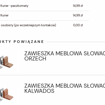
CENA NIE ZAWIERA
 Kurier -paczkomaty
14,99 zł
EWENTUALNYCH KOSZTÓW
PŁATNOŚCI
 Kurier
14,99 zł
 osobisty
(po wcześniejszym kontakcie)
0,00 zł
UKTY POWIĄZANE
ZAWIESZKA MEBLOWA SŁOWA
ORZECH
ZAWIESZKA MEBLOWA SŁOWA
KALWADOS