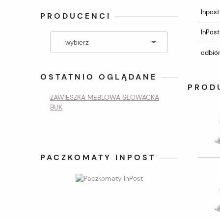
Inpost
PRODUCENCI
InPost
odbiór
OSTATNIO OGLĄDANE
PROD
ZAWIESZKA MEBLOWA SŁOWACKA
BUK
PACZKOMATY INPOST