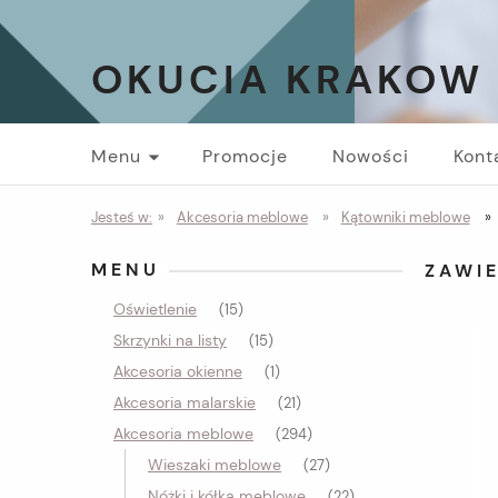
OKUCIA KRAKOW
Menu
Promocje
Nowości
Kont
Jesteś w:
»
Akcesoria meblowe
»
Kątowniki meblowe
»
MENU
ZAWI
Oświetlenie
(15)
Skrzynki na listy
(15)
Akcesoria okienne
(1)
Akcesoria malarskie
(21)
Akcesoria meblowe
(294)
Wieszaki meblowe
(27)
Nóżki i kółka meblowe
(22)