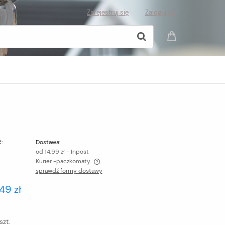
Zarejestruj się
Zaloguj się
:
Dostawa:
od 14,99 zł
- Inpost
Kurier -paczkomaty
sprawdź formy dostawy
wiera ewentualnych kosztów
49 zł
szt.