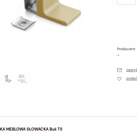
Producent:
-
zapyt
pole
ZKA MEBLOWA SŁOWACKA Buk T5