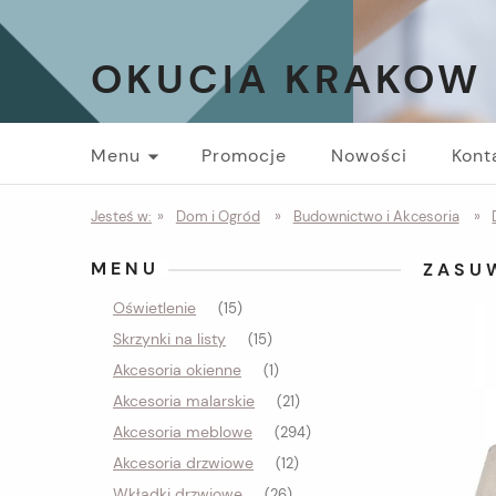
OKUCIA KRAKOW
Menu
Promocje
Nowości
Kont
Jesteś w:
»
Dom i Ogród
»
Budownictwo i Akcesoria
»
MENU
ZASU
Oświetlenie
(15)
Skrzynki na listy
(15)
Akcesoria okienne
(1)
Akcesoria malarskie
(21)
Akcesoria meblowe
(294)
Akcesoria drzwiowe
(12)
Wkładki drzwiowe
(26)