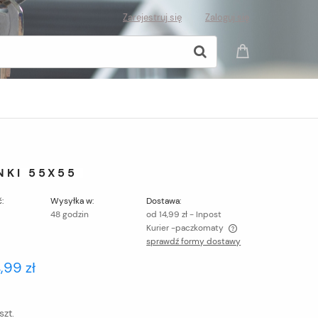
Zarejestruj się
Zaloguj się
NKI 55X55
:
Wysyłka w:
Dostawa:
48 godzin
od 14,99 zł
- Inpost
Kurier -paczkomaty
sprawdź formy dostawy
Cena nie zawiera ewentualnych kosztów
,99 zł
płatności
szt.