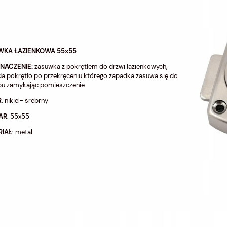
WKA ŁAZIENKOWA 55x55
NACZENIE:
zasuwka z pokrętłem do drzwi łazienkowych,
a pokrętło po przekręceniu którego zapadka zasuwa się do
pu zamykając pomieszczenie
R
: nikiel- srebrny
AR
: 55x55
RIAŁ
: metal