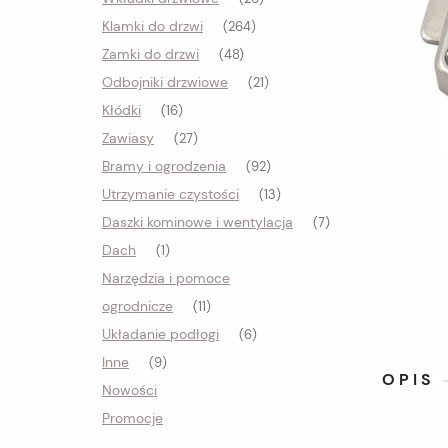
Klamki do drzwi
(264)
Zamki do drzwi
(48)
Odbojniki drzwiowe
(21)
Kłódki
(16)
Zawiasy
(27)
Bramy i ogrodzenia
(92)
Utrzymanie czystości
(13)
Daszki kominowe i wentylacja
(7)
Dach
(1)
Narzędzia i pomoce
ogrodnicze
(11)
Układanie podłogi
(6)
Inne
(9)
OPIS
Nowości
Promocje