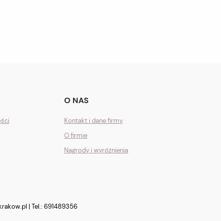
O NAS
ości
Kontakt i dane firmy
O firmie
Nagrody i wyróżnienia
krakow.pl
| Tel.:
691489356