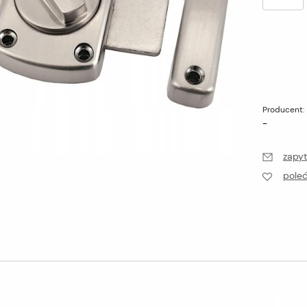
Producent:
-
zapyt
pole