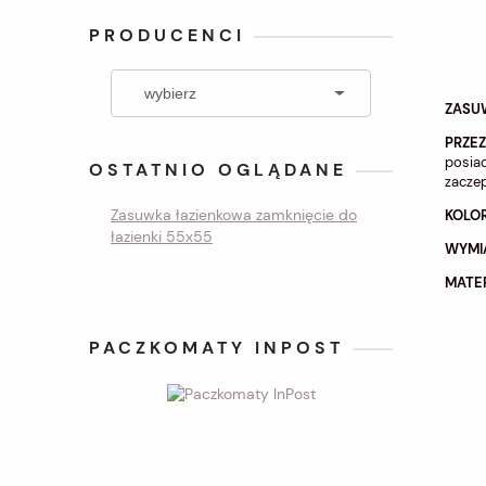
PRODUCENCI
ZASU
PRZEZ
posiad
OSTATNIO OGLĄDANE
zacze
Zasuwka łazienkowa zamknięcie do
KOLO
łazienki 55x55
WYMI
MATE
PACZKOMATY INPOST