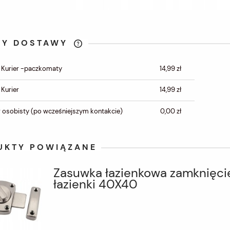
TY DOSTAWY
CENA NIE ZAWIERA
 Kurier -paczkomaty
14,99 zł
EWENTUALNYCH KOSZTÓW
PŁATNOŚCI
 Kurier
14,99 zł
 osobisty
(po wcześniejszym kontakcie)
0,00 zł
UKTY POWIĄZANE
Zasuwka łazienkowa zamknięci
łazienki 40X40