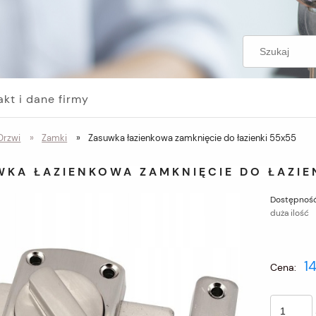
akt i dane firmy
Drzwi
»
Zamki
»
Zasuwka łazienkowa zamknięcie do łazienki 55x55
WKA ŁAZIENKOWA ZAMKNIĘCIE DO ŁAZIE
Dostępność
duża ilość
14
Cena: