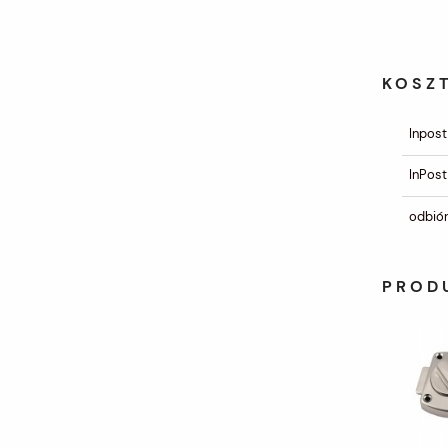
KOSZ
Inpost
InPost
odbiór
PROD