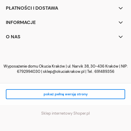
PŁATNOŚCI I DOSTAWA
INFORMACJE
O NAS
Wyposażenie domu Okucia Kraków | ul. Narvik 38, 30-436 Kraków | NIP:
6792994030 |
sklep@okuciakrakow.pl
| Tel.:
691489356
pokaż pełną wersję strony
Sklep internetowy Shoper.pl