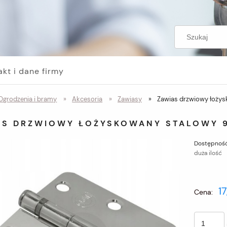
akt i dane firmy
Ogrodzenia i bramy
»
Akcesoria
»
Zawiasy
»
Zawias drzwiowy łożysk
AS DRZWIOWY ŁOŻYSKOWANY STALOWY 9
Dostępność
duża ilość
17
Cena: