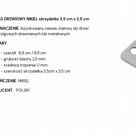
S DRZWIOWY NIKIEL skrzydełko 3,5 cm x 3,5 cm
ZNACZENIE
: łożyskowany zawias stalowy do drzwi
zylgowych drewnianych lub metalowych.
ARY
:
- szer/dł 8,9 cm / 8,9 cm
- grubość blachy 2,3 mm
- średnica trzpienia 1,1 mm
- szerokość skrzydełka 3,5cm x 3,5 cm
ŃCZENIE
: NIKIEL
UCENT
: POLSKI