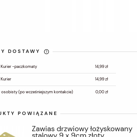
TY DOSTAWY
CENA NIE ZAWIERA
 Kurier -paczkomaty
14,99 zł
EWENTUALNYCH KOSZTÓW
PŁATNOŚCI
 Kurier
14,99 zł
 osobisty
(po wcześniejszym kontakcie)
0,00 zł
UKTY POWIĄZANE
Zawias drzwiowy łożyskowany
stalowy 9 x 9cm złoty