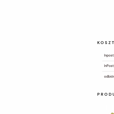
KOSZ
Inpost
InPost
odbiór
PROD