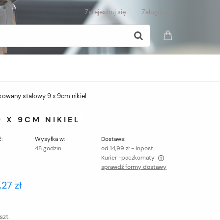
Zarejestruj się
Zaloguj się
owany stalowy 9 x 9cm nikiel
 X 9CM NIKIEL
:
Wysyłka w:
Dostawa:
48 godzin
od 14,99 zł
- Inpost
Kurier -paczkomaty
sprawdź formy dostawy
Cena nie zawiera ewentualnych kosztów
,27 zł
płatności
szt.