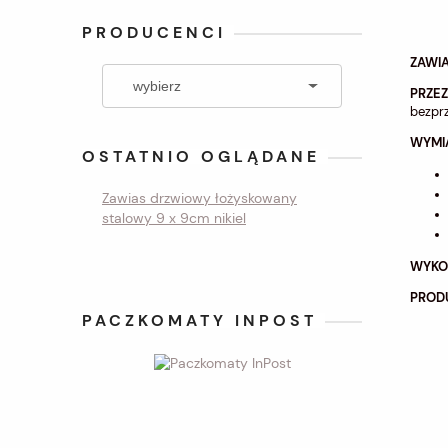
PRODUCENCI
ZAWIA
PRZE
bezpr
WYMI
OSTATNIO OGLĄDANE
Zawias drzwiowy łożyskowany
stalowy 9 x 9cm nikiel
WYKO
PROD
PACZKOMATY INPOST