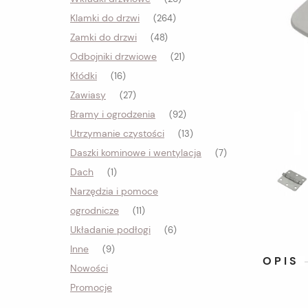
Klamki do drzwi
(264)
Zamki do drzwi
(48)
Odbojniki drzwiowe
(21)
Kłódki
(16)
Zawiasy
(27)
Bramy i ogrodzenia
(92)
Utrzymanie czystości
(13)
Daszki kominowe i wentylacja
(7)
Dach
(1)
Narzędzia i pomoce
ogrodnicze
(11)
Układanie podłogi
(6)
Inne
(9)
OPIS
Nowości
Promocje