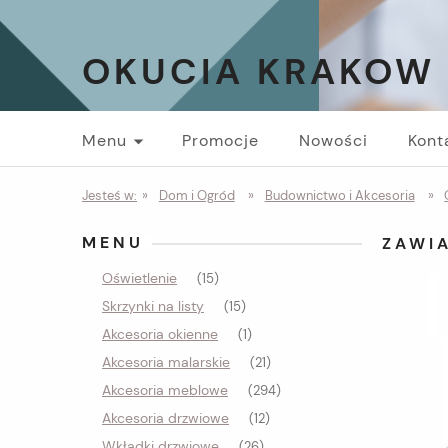
OKUCIA KRAKOW
Menu
Promocje
Nowości
Kont
Jesteś w:
»
Dom i Ogród
»
Budownictwo i Akcesoria
»
MENU
ZAWI
Oświetlenie
(15)
Skrzynki na listy
(15)
Akcesoria okienne
(1)
Akcesoria malarskie
(21)
Akcesoria meblowe
(294)
Akcesoria drzwiowe
(12)
Wkładki drzwiowe
(26)