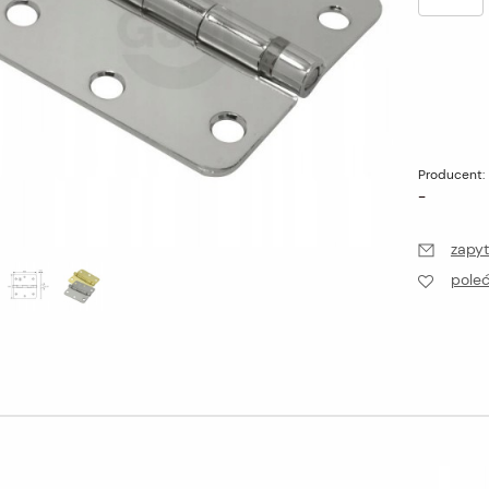
Producent:
-
zapyt
pole