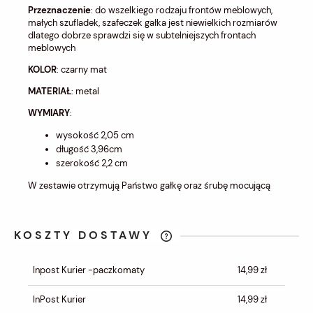
Przeznaczenie
: do wszelkiego rodzaju frontów meblowych,
małych szufladek, szafeczek gałka jest niewielkich rozmiarów
dlatego dobrze sprawdzi się w subtelniejszych frontach
meblowych
KOLOR
: czarny mat
MATERIAŁ
: metal
WYMIARY
:
wysokość 2,05 cm
długość 3,96cm
szerokość 2,2 cm
W zestawie otrzymują Państwo gałkę oraz śrubę mocującą
KOSZTY DOSTAWY
CENA NIE ZAWIERA EWENTUALNYCH
KOSZTÓW PŁATNOŚCI
Inpost Kurier -paczkomaty
14,99 zł
InPost Kurier
14,99 zł