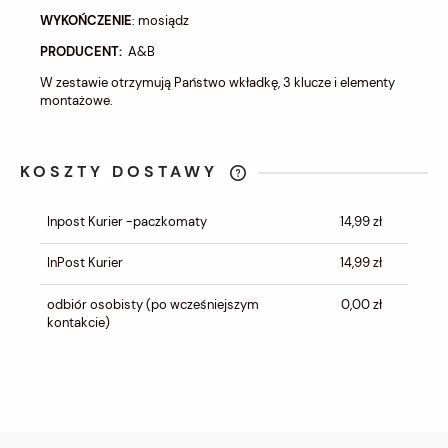
WYKOŃCZENIE
: mosiądz
PRODUCENT:
A&B
W zestawie otrzymują Państwo wkładkę, 3 klucze i elementy
montażowe.
KOSZTY DOSTAWY
CENA NIE ZAWIERA EWENTUALNYCH
KOSZTÓW PŁATNOŚCI
Inpost Kurier -paczkomaty
14,99 zł
InPost Kurier
14,99 zł
odbiór osobisty
(po wcześniejszym
0,00 zł
kontakcie)