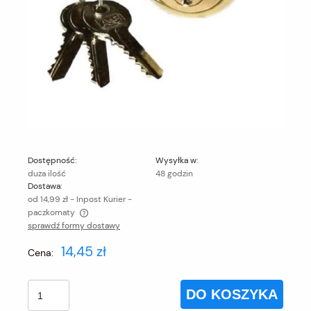
Dostępność:
Wysyłka w:
duża ilość
48 godzin
Dostawa:
od 14,99 zł
- Inpost Kurier -
paczkomaty
sprawdź formy dostawy
Cena nie zawiera ewentualnych kosztów płatności
14,45 zł
Cena:
DO KOSZYKA