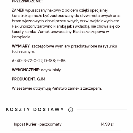
PRZEZNACZENIE:
ZAMEK wpuszczany hakowy z bolcem dzięki specjalnej
konstrukcji może być zastosowany do drzwi metalowych oraz
bram wjazdowych, drzwi przesuwnych, drzwi wejściowych etc.
Hak unoszony zarówno klamką jak i wkładką, nie chowa się do
kasety zamka. Zamek uniwersalny. Blacha zaczepowa w
komplecie.
WYMIARY
: szczegółowe wymiary przedstawione na rysunku
technicznym.
A-40; B-72; C-22; D-188; E-66
WYKOŃCZENIE
: ocynk biały
PRODUCENT
: GJM
W zestawie otrzymują Państwo zamek z zaczepem,
KOSZTY DOSTAWY
CENA NIE ZAWIERA EWENTUALNYCH
KOSZTÓW PŁATNOŚCI
Inpost Kurier -paczkomaty
14,99 zł