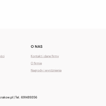
O NAS
ości
Kontakt i dane firmy
O firmie
Nagrody i wyróżnienia
krakow.pl
| Tel.:
691489356