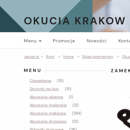
OKUCIA KRAKOW
Menu
Promocje
Nowości
Kont
Jesteś w:
»
Root
»
Home
»
Sklep internetowy
»
Okuc
MENU
ZAME
Oświetlenie
(15)
Skrzynki na listy
(15)
Akcesoria okienne
(1)
Akcesoria malarskie
(21)
Akcesoria meblowe
(294)
Akcesoria drzwiowe
(12)
Wkładki drzwiowe
(26)