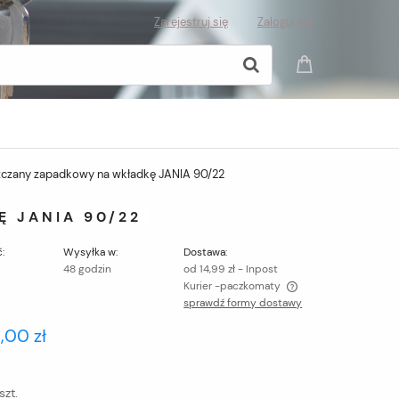
Zarejestruj się
Zaloguj się
czany zapadkowy na wkładkę JANIA 90/22
 JANIA 90/22
:
Wysyłka w:
Dostawa:
48 godzin
od 14,99 zł
- Inpost
Kurier -paczkomaty
sprawdź formy dostawy
Cena nie zawiera ewentualnych kosztów
8,00 zł
płatności
szt.