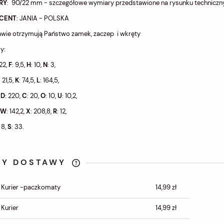
RY
: 90/22 mm - szczegółowe wymiary przedstawione na rysunku technicz
CENT
: JANIA - POLSKA
wie otrzymują Państwo zamek, zaczep i wkręty
y:
 22,
F
: 9,5,
H
: 10,
N
: 3,
: 21,5,
K
: 74,5,
L
: 164,5,
,
D
: 220,
C
: 20,
O
: 10,
U
: 10,2,
W
: 142,2,
X
: 208,8,
R
: 12,
: 8,
S
: 33.
TY DOSTAWY
CENA NIE ZAWIERA
 Kurier -paczkomaty
14,99 zł
EWENTUALNYCH KOSZTÓW
PŁATNOŚCI
 Kurier
14,99 zł