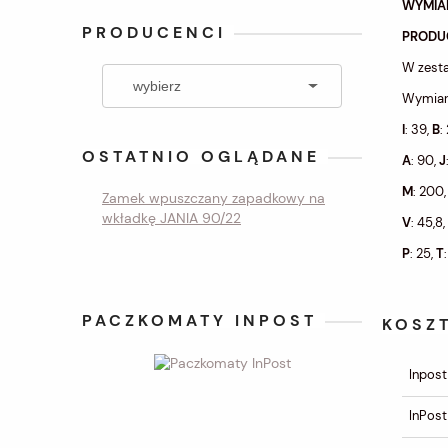
WYMIA
PRODUCENCI
PRODU
W zesta
Wymiar
I
: 39,
B
:
OSTATNIO OGLĄDANE
A
: 90,
J
M
: 200
Zamek wpuszczany zapadkowy na
wkładkę JANIA 90/22
V
: 45,8,
P
: 25,
T
PACZKOMATY INPOST
KOSZ
Inpost
InPost