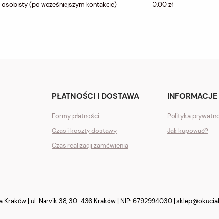
 osobisty
(po wcześniejszym kontakcie)
0,00 zł
PŁATNOŚCI I DOSTAWA
INFORMACJE
Formy płatności
Polityka prywatn
Czas i koszty dostawy
Jak kupować?
Czas realizacji zamówienia
Kraków | ul. Narvik 38, 30-436 Kraków | NIP: 6792994030 |
sklep@okucia