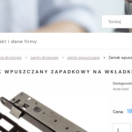
akt i dane firmy
ia drzwiowe
»
zamki drzwiowe
»
zamki wpuszczane
»
Zamek wpusz
K WPUSZCZANY ZAPADKOWY NA WKŁADKĘ
Dostępność
duża ilość
1
Cena: