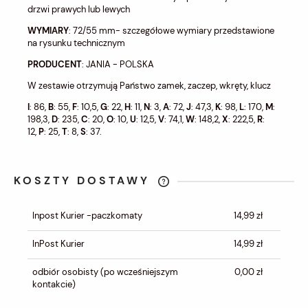
drzwi prawych lub lewych
WYMIARY
: 72/55 mm- szczegółowe wymiary przedstawione
na rysunku technicznym
PRODUCENT
: JANIA - POLSKA
W zestawie otrzymują Państwo zamek, zaczep, wkręty, klucz
I
: 86,
B
: 55,
F
: 10,5,
G
: 22,
H
: 11,
N
: 3,
A
: 72,
J
: 47,3,
K
: 98,
L
: 170,
M
:
198,3,
D
: 235,
C
: 20,
O
: 10,
U
: 12,5,
V
: 74,1,
W
: 148,2,
X
: 222,5,
R
:
12,
P
: 25,
T
: 8,
S
: 37.
KOSZTY DOSTAWY
CENA NIE ZAWIERA EWENTUALNYCH
KOSZTÓW PŁATNOŚCI
Inpost Kurier -paczkomaty
14,99 zł
InPost Kurier
14,99 zł
odbiór osobisty
(po wcześniejszym
0,00 zł
kontakcie)