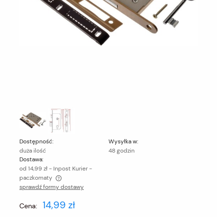
Dostępność:
Wysyłka w:
duża ilość
48 godzin
Dostawa:
od 14,99 zł
- Inpost Kurier -
paczkomaty
sprawdź formy dostawy
Cena nie zawiera ewentualnych kosztów płatności
14,99 zł
Cena: