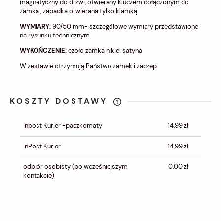
magnetyczny do drzwi, otwierany kluczem dołączonym do
zamka , zapadka otwierana tylko klamką
WYMIARY:
90/50 mm- szczegółowe wymiary przedstawione
na rysunku technicznym
WYKOŃC
ZENIE:
czoło zamka nikiel satyna
W zestawie otrzymują Państwo zamek i zaczep.
KOSZTY DOSTAWY
CENA NIE ZAWIERA EWENTUALNYCH
KOSZTÓW PŁATNOŚCI
Inpost Kurier -paczkomaty
14,99 zł
InPost Kurier
14,99 zł
odbiór osobisty
(po wcześniejszym
0,00 zł
kontakcie)