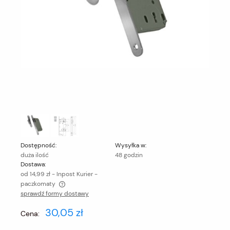
Dostępność:
Wysyłka w:
duża ilość
48 godzin
Dostawa:
od 14,99 zł
- Inpost Kurier -
paczkomaty
sprawdź formy dostawy
Cena nie zawiera ewentualnych kosztów płatności
30,05 zł
Cena: