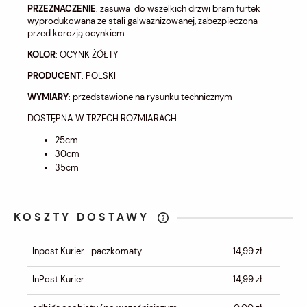
PRZEZNACZENIE
: zasuwa do wszelkich drzwi bram furtek
wyprodukowana ze stali galwaznizowanej, zabezpieczona
przed korozją ocynkiem
KOLOR
: OCYNK ŻÓŁTY
PRODUCENT
: POLSKI
WYMIARY
: przedstawione na rysunku technicznym
DOSTĘPNA W TRZECH ROZMIARACH
25cm
30cm
35cm
KOSZTY DOSTAWY
CENA NIE ZAWIERA EWENTUALNYCH
KOSZTÓW PŁATNOŚCI
Inpost Kurier -paczkomaty
14,99 zł
InPost Kurier
14,99 zł