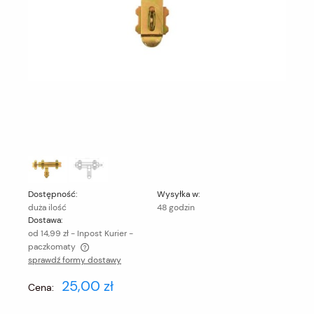
Dostępność:
Wysyłka w:
duża ilość
48 godzin
Dostawa:
od 14,99 zł
- Inpost Kurier -
paczkomaty
sprawdź formy dostawy
Cena nie zawiera ewentualnych kosztów płatności
25,00 zł
Cena: