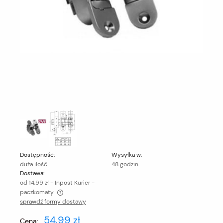
Dostępność:
Wysyłka w:
duża ilość
48 godzin
Dostawa:
od 14,99 zł
- Inpost Kurier -
paczkomaty
sprawdź formy dostawy
Cena nie zawiera ewentualnych kosztów płatności
54,99 zł
Cena: