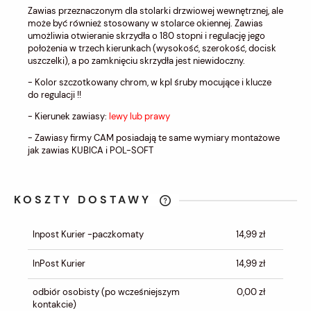
Zawias przeznaczonym dla stolarki drzwiowej wewnętrznej, ale
może być również stosowany w stolarce okiennej. Zawias
umożliwia otwieranie skrzydła o 180 stopni i regulację jego
położenia w trzech kierunkach (wysokość, szerokość, docisk
uszczelki), a po zamknięciu skrzydła jest niewidoczny.
- Kolor szczotkowany chrom, w kpl śruby mocujące i klucze
do regulacji !!
- Kierunek zawiasy:
lewy lub prawy
- Zawiasy firmy CAM posiadają te same wymiary montażowe
jak zawias KUBICA i POL-SOFT
KOSZTY DOSTAWY
CENA NIE ZAWIERA EWENTUALNYCH
KOSZTÓW PŁATNOŚCI
Inpost Kurier -paczkomaty
14,99 zł
InPost Kurier
14,99 zł
odbiór osobisty
(po wcześniejszym
0,00 zł
kontakcie)