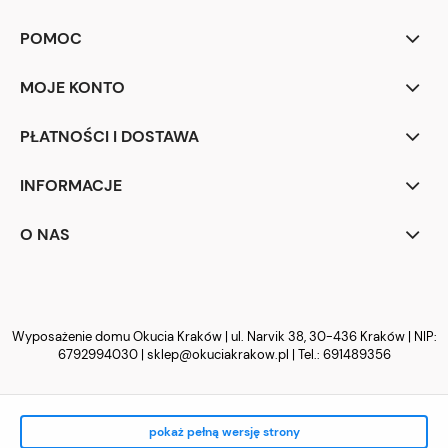
POMOC
MOJE KONTO
PŁATNOŚCI I DOSTAWA
INFORMACJE
O NAS
Wyposażenie domu Okucia Kraków | ul. Narvik 38, 30-436 Kraków | NIP:
6792994030 |
sklep@okuciakrakow.pl
| Tel.:
691489356
pokaż pełną wersję strony