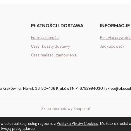
PŁATNOŚCI I DOSTAWA
INFORMACJE
Formy płatności
Polityka prywatn
Czas i koszty dostawy
Jak kupować?
Czas realizacji zamówienia
Kraków | ul. Narvik 38, 30-436 Kraków | NIP: 6792994030 |
sklep@okucia
Sklep internetowy Shoper.pl
 celu realizacji usług i zgodnie z
Polityką Plików Cookies
. Możesz określić
Twojej przeglądarce.