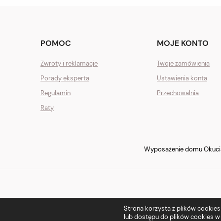
POMOC
MOJE KONTO
Zwroty i reklamacje
Twoje zamówienia
Porady eksperta
Ustawienia konta
Regulamin
Przechowalnia
Raty
Wyposażenie domu Okucia 
Strona korzysta z plików cookies w
lub dostępu do plików cookies w 