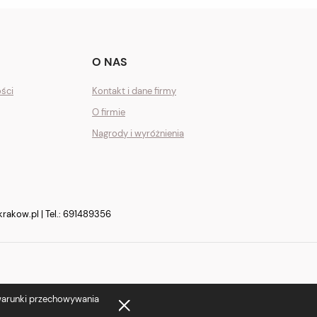
O NAS
ości
Kontakt i dane firmy
O firmie
Nagrody i wyróżnienia
krakow.pl
| Tel.:
691489356
 warunki przechowywania