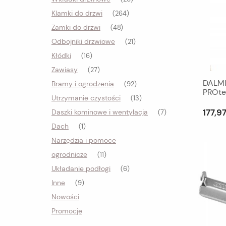
Klamki do drzwi
(264)
Zamki do drzwi
(48)
Odbojniki drzwiowe
(21)
Kłódki
(16)
Zawiasy
(27)
DALMI
Bramy i ogrodzenia
(92)
PROte
Utrzymanie czystości
(13)
177,97
Daszki kominowe i wentylacja
(7)
Dach
(1)
Narzędzia i pomoce
ogrodnicze
(11)
Układanie podłogi
(6)
Inne
(9)
Nowości
Promocje