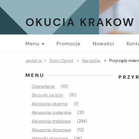
OKUCIA KRAKOW
Menu
Promocje
Nowości
Kont
Jesteś w:
»
Dom i Ogród
»
Narzędzia
»
Przyrządy miern
MENU
PRZY
Oświetlenie
(15)
Skrzynki na listy
(15)
Akcesoria okienne
(1)
Akcesoria malarskie
(21)
Akcesoria meblowe
(294)
Akcesoria drzwiowe
(12)
Wkładki drzwiowe
(26)