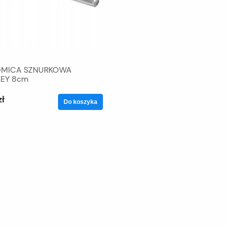
OMICA SZNURKOWA
LEY 8cm
zł
Do koszyka