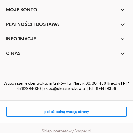
MOJE KONTO
PŁATNOŚCI I DOSTAWA
INFORMACJE
O NAS
Wyposażenie domu Okucia Kraków | ul. Narvik 38, 30-436 Kraków | NIP:
6792994030 |
sklep@okuciakrakow.pl
| Tel.:
691489356
pokaż pełną wersję strony
Sklep internetowy Shoper.pl