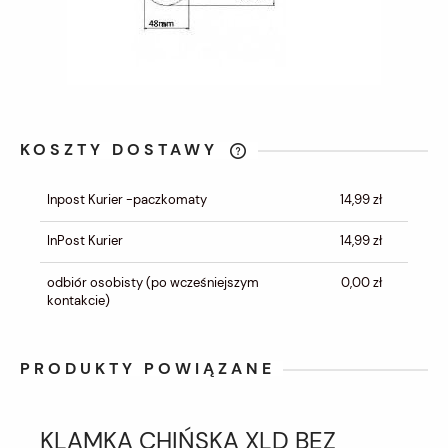
KOSZTY DOSTAWY
CENA NIE ZAWIERA EWENTUALNYCH
KOSZTÓW PŁATNOŚCI
Inpost Kurier -paczkomaty
14,99 zł
InPost Kurier
14,99 zł
odbiór osobisty
(po wcześniejszym
0,00 zł
kontakcie)
PRODUKTY POWIĄZANE
KLAMKA CHIŃSKA XLD BEZ