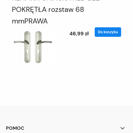
POKRĘTŁA rozstaw 68
mmPRAWA
Do koszyka
46,99 zł
POMOC